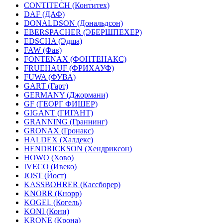
CONTITECH (Контитех)
DAF (ДАФ)
DONALDSON (Дональдсон)
EBERSPACHER (ЭБЕРШПЕХЕР)
EDSCHA (Эдша)
FAW (Фав)
FONTENAX (ФОНТЕНАКС)
FRUEHAUF (ФРИХАУФ)
FUWA (ФУВА)
GART (Гарт)
GERMANY (Джормани)
GF (ГЕОРГ ФИШЕР)
GIGANT (ГИГАНТ)
GRANNING (Граннинг)
GRONAX (Гронакс)
HALDEX (Халдекс)
HENDRICKSON (Хендриксон)
HOWO (Хово)
IVECO (Ивеко)
JOST (Йост)
KASSBOHRER (Касcборер)
KNORR (Кнорр)
KOGEL (Когель)
KONI (Кони)
KRONE (Крона)