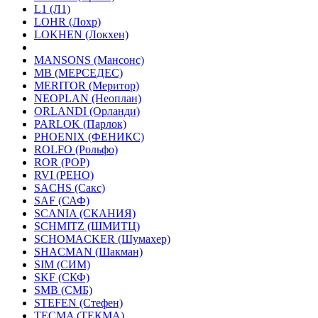
L1 (Л1)
LOHR (Лохр)
LOKHEN (Локхен)
MANSONS (Мансонс)
MB (МЕРСЕДЕС)
MERITOR (Меритор)
NEOPLAN (Неоплан)
ORLANDI (Орланди)
PARLOK (Парлок)
PHOENIX (ФЕНИКС)
ROLFO (Рольфо)
ROR (РОР)
RVI (РЕНО)
SACHS (Сакс)
SAF (САФ)
SCANIA (СКАНИЯ)
SCHMITZ (ШМИТЦ)
SCHOMACKER (Шумахер)
SHACMAN (Шакман)
SIM (СИМ)
SKF (СКФ)
SMB (СМБ)
STEFEN (Стефен)
TECMA (ТЕКМА)