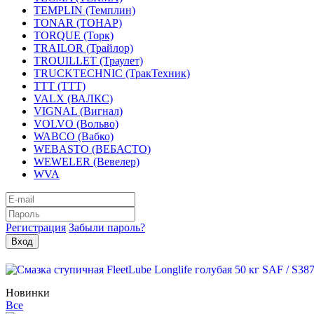
TEMPLIN (Темплин)
TONAR (ТОНАР)
TORQUE (Торк)
TRAILOR (Трайлор)
TROUILLET (Траулет)
TRUCKTECHNIC (ТракТехник)
TTT (ТТТ)
VALX (ВАЛКС)
VIGNAL (Вигнал)
VOLVO (Вольво)
WABCO (Вабко)
WEBASTO (ВЕБАСТО)
WEWELER (Вевелер)
WVA
Регистрация
Забыли пароль?
Новинки
Все