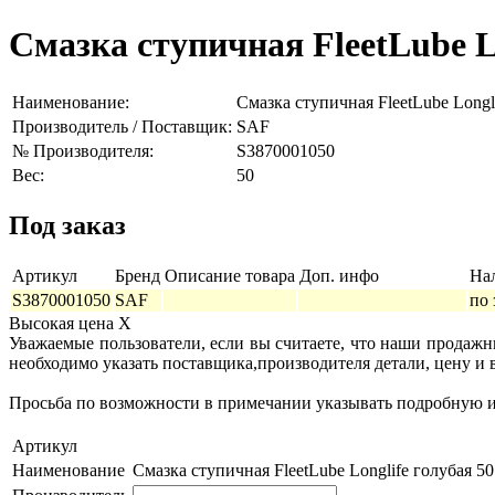
Смазка ступичная FleetLube Lo
Наименование:
Смазка ступичная FleetLube Longli
Производитель / Поставщик:
SAF
№ Производителя:
S3870001050
Вес:
50
Под заказ
Артикул
Бренд
Описание товара
Доп. инфо
На
S3870001050
SAF
по 
Высокая цена
X
Уважаемые пользователи, если вы считаете, что наши продаж
необходимо указать поставщика,производителя детали, цену и 
Просьба по возможности в примечании указывать подробную ин
Артикул
Наименование
Смазка ступичная FleetLube Longlife голубая 50