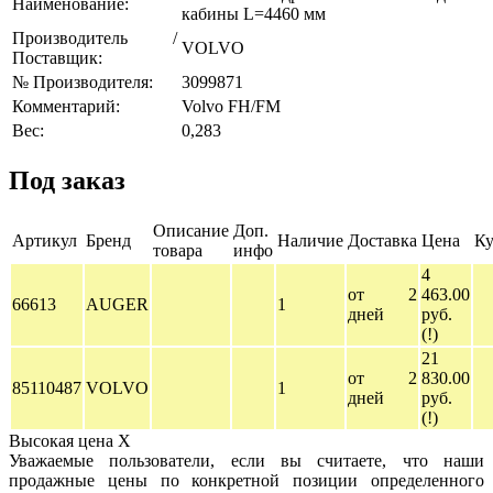
Наименование:
кабины L=4460 мм
Производитель /
VOLVO
Поставщик:
№ Производителя:
3099871
Комментарий:
Volvo FH/FM
Вес:
0,283
Под заказ
Описание
Доп.
Артикул
Бренд
Наличие
Доставка
Цена
Ку
товара
инфо
4
от 2
463.00
66613
AUGER
1
дней
руб.
(!)
21
от 2
830.00
85110487
VOLVO
1
дней
руб.
(!)
Высокая цена
X
Уважаемые пользователи, если вы считаете, что наши
продажные цены по конкретной позиции определенного