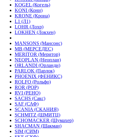
KOGEL (Когель)
KONI (Кони)
KRONE (Крона)
L1 (Л1)
LOHR (Лохр)
LOKHEN (Локхен)
MANSONS (Мансонс)
MB (МЕРСЕДЕС)
MERITOR (Меритор)
NEOPLAN (Неоплан)
ORLANDI (Орланди)
PARLOK (Парлок)
PHOENIX (ФЕНИКС)
ROLFO (Рольфо)
ROR (РОР)
RVI (РЕНО)
SACHS (Сакс)
SAF (САФ)
SCANIA (СКАНИЯ)
SCHMITZ (ШМИТЦ)
SCHOMACKER (Шумахер)
SHACMAN (Шакман)
SIM (СИМ)
SKF (СКФ)