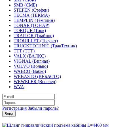
SMB (СМБ)
STEFEN (Стефен)
TECMA (ТЕКМА)
TEMPLIN (Темплин)
TONAR (ТОНАР)
TORQUE (Торк)
TRAILOR (Трайлор)
TROUILLET (Траулет)
TRUCKTECHNIC (ТракТехник)
TTT (ТТТ)
VALX (ВАЛКС)
VIGNAL (Вигнал)
VOLVO (Вольво)
WABCO (Вабко)
WEBASTO (ВЕБАСТО)
WEWELER (Вевелер)
WVA
Регистрация
Забыли пароль?