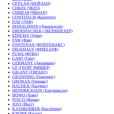
CEYLAN (ЦЕЙЛАН)
CHKPZ (ЧКПЗ)
CHMZAP (ЧМЗАП)
CONTITECH (Контитех)
DAF (ДАФ)
DONALDSON (Дональдсон)
EBERSPACHER (ЭБЕРШПЕХЕР)
EDSCHA (Эдша)
FAW (Фав)
FONTENAX (ФОНТЕНАКС)
FRUEHAUF (ФРИХАУФ)
FUWA (ФУВА)
GART (Гарт)
GERMANY (Джормани)
GF (ГЕОРГ ФИШЕР)
GIGANT (ГИГАНТ)
GRANNING (Граннинг)
GRONAX (Гронакс)
HALDEX (Халдекс)
HENDRICKSON (Хендриксон)
HOWO (Хово)
IVECO (Ивеко)
JOST (Йост)
KASSBOHRER (Касcборер)
KNORR (Кнорр)