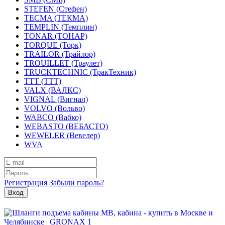
STEFEN (Стефен)
TECMA (ТЕКМА)
TEMPLIN (Темплин)
TONAR (ТОНАР)
TORQUE (Торк)
TRAILOR (Трайлор)
TROUILLET (Траулет)
TRUCKTECHNIC (ТракТехник)
TTT (ТТТ)
VALX (ВАЛКС)
VIGNAL (Вигнал)
VOLVO (Вольво)
WABCO (Вабко)
WEBASTO (ВЕБАСТО)
WEWELER (Вевелер)
WVA
Регистрация
Забыли пароль?