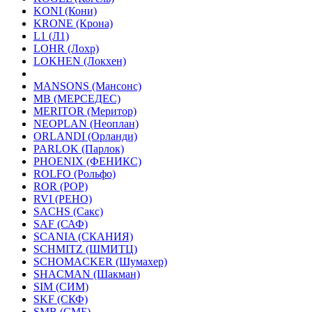
KONI (Кони)
KRONE (Крона)
L1 (Л1)
LOHR (Лохр)
LOKHEN (Локхен)
MANSONS (Мансонс)
MB (МЕРСЕДЕС)
MERITOR (Меритор)
NEOPLAN (Неоплан)
ORLANDI (Орланди)
PARLOK (Парлок)
PHOENIX (ФЕНИКС)
ROLFO (Рольфо)
ROR (РОР)
RVI (РЕНО)
SACHS (Сакс)
SAF (САФ)
SCANIA (СКАНИЯ)
SCHMITZ (ШМИТЦ)
SCHOMACKER (Шумахер)
SHACMAN (Шакман)
SIM (СИМ)
SKF (СКФ)
SMB (СМБ)