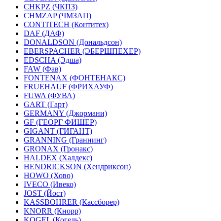
CHKPZ (ЧКПЗ)
CHMZAP (ЧМЗАП)
CONTITECH (Контитех)
DAF (ДАФ)
DONALDSON (Дональдсон)
EBERSPACHER (ЭБЕРШПЕХЕР)
EDSCHA (Эдша)
FAW (Фав)
FONTENAX (ФОНТЕНАКС)
FRUEHAUF (ФРИХАУФ)
FUWA (ФУВА)
GART (Гарт)
GERMANY (Джормани)
GF (ГЕОРГ ФИШЕР)
GIGANT (ГИГАНТ)
GRANNING (Граннинг)
GRONAX (Гронакс)
HALDEX (Халдекс)
HENDRICKSON (Хендриксон)
HOWO (Хово)
IVECO (Ивеко)
JOST (Йост)
KASSBOHRER (Касcборер)
KNORR (Кнорр)
KOGEL (Когель)