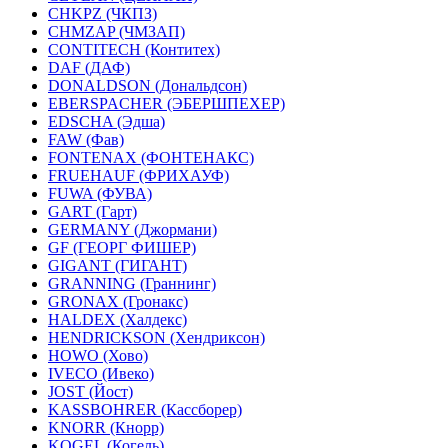
CHKPZ (ЧКПЗ)
CHMZAP (ЧМЗАП)
CONTITECH (Контитех)
DAF (ДАФ)
DONALDSON (Дональдсон)
EBERSPACHER (ЭБЕРШПЕХЕР)
EDSCHA (Эдша)
FAW (Фав)
FONTENAX (ФОНТЕНАКС)
FRUEHAUF (ФРИХАУФ)
FUWA (ФУВА)
GART (Гарт)
GERMANY (Джормани)
GF (ГЕОРГ ФИШЕР)
GIGANT (ГИГАНТ)
GRANNING (Граннинг)
GRONAX (Гронакс)
HALDEX (Халдекс)
HENDRICKSON (Хендриксон)
HOWO (Хово)
IVECO (Ивеко)
JOST (Йост)
KASSBOHRER (Касcборер)
KNORR (Кнорр)
KOGEL (Когель)