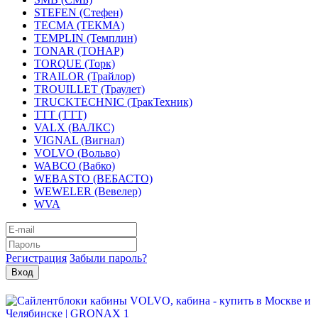
STEFEN (Стефен)
TECMA (ТЕКМА)
TEMPLIN (Темплин)
TONAR (ТОНАР)
TORQUE (Торк)
TRAILOR (Трайлор)
TROUILLET (Траулет)
TRUCKTECHNIC (ТракТехник)
TTT (ТТТ)
VALX (ВАЛКС)
VIGNAL (Вигнал)
VOLVO (Вольво)
WABCO (Вабко)
WEBASTO (ВЕБАСТО)
WEWELER (Вевелер)
WVA
Регистрация
Забыли пароль?