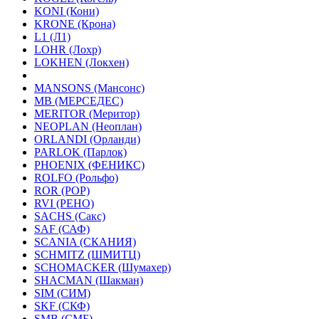
KONI (Кони)
KRONE (Крона)
L1 (Л1)
LOHR (Лохр)
LOKHEN (Локхен)
MANSONS (Мансонс)
MB (МЕРСЕДЕС)
MERITOR (Меритор)
NEOPLAN (Неоплан)
ORLANDI (Орланди)
PARLOK (Парлок)
PHOENIX (ФЕНИКС)
ROLFO (Рольфо)
ROR (РОР)
RVI (РЕНО)
SACHS (Сакс)
SAF (САФ)
SCANIA (СКАНИЯ)
SCHMITZ (ШМИТЦ)
SCHOMACKER (Шумахер)
SHACMAN (Шакман)
SIM (СИМ)
SKF (СКФ)
SMB (СМБ)