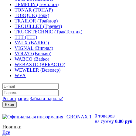
TEMPLIN (Темплин)
TONAR (ТОНАР)
TORQUE (Торк)
TRAILOR (Трайлор)
TROUILLET (Траулет)
TRUCKTECHNIC (ТракТехник)
TTT (ТТТ)
VALX (ВАЛКС)
VIGNAL (Вигнал)
VOLVO (Вольво)
WABCO (Вабко)
WEBASTO (ВЕБАСТО)
WEWELER (Вевелер)
WVA
Регистрация
Забыли пароль?
0 товаров
на сумму
0.00 руб
Новинки
Все