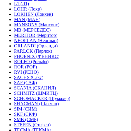
L1 (Л1)
LOHR (Лохр)
LOKHEN (Локхен)
MAN (МАН)
MANSONS (Мансонс)
MB (МЕРСЕДЕС)
MERITOR (Меритор)
NEOPLAN (Неоплан)
ORLANDI (Орланди)
PARLOK (Парлок)
PHOENIX (ФЕНИКС)
ROLFO (Рольфо)
ROR (РОР)
RVI (РЕНО)
SACHS (Сакс)
SAF (САФ)
SCANIA (СКАНИЯ)
SCHMITZ (ШМИТЦ)
SCHOMACKER (Шумахер)
SHACMAN (Шакман)
SIM (СИМ)
SKF (СКФ)
SMB (СМБ)
STEFEN (Стефен)
TECMA (ТЕКМА)