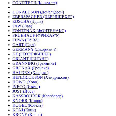
CONTITECH (Контитех)
DONALDSON (Дональдсон)
EBERSPACHER (ЭБЕРШПЕХЕР)
EDSCHA (Эдша)
FAW (Фав)
FONTENAX (ФОНТЕНАКС)
FRUEHAUF (ФРИХАУФ)
FUWA (ФУВА)
GART (Гарт)
GERMANY (Джормани)
GF (ГЕОРГ ФИШЕР)
GIGANT (ГИГАНТ)
GRANNING (Граннинг)
GRONAX (Гронакс)
HALDEX (Халдекс)
HENDRICKSON (Хендриксон)
HOWO (Хово)
IVECO (Ивеко)
JOST (Йост)
KASSBOHRER (Касcборер)
KNORR (Кнорр)
KOGEL (Когель)
KONI (Кони)
KRONE (Крона)