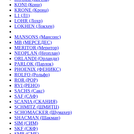
KONI (Кони)
KRONE (Крона)
L1 (Л1)
LOHR (Лохр)
LOKHEN (Локхен)
MANSONS (Мансонс)
MB (МЕРСЕДЕС)
MERITOR (Меритор)
NEOPLAN (Неоплан)
ORLANDI (Орланди)
PARLOK (Парлок)
PHOENIX (ФЕНИКС)
ROLFO (Рольфо)
ROR (РОР)
RVI (РЕНО)
SACHS (Сакс)
SAF (САФ)
SCANIA (СКАНИЯ)
SCHMITZ (ШМИТЦ)
SCHOMACKER (Шумахер)
SHACMAN (Шакман)
SIM (СИМ)
SKF (СКФ)
SMB (СМБ)