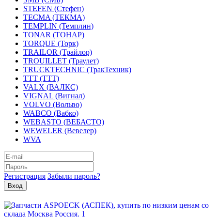
STEFEN (Стефен)
TECMA (ТЕКМА)
TEMPLIN (Темплин)
TONAR (ТОНАР)
TORQUE (Торк)
TRAILOR (Трайлор)
TROUILLET (Траулет)
TRUCKTECHNIC (ТракТехник)
TTT (ТТТ)
VALX (ВАЛКС)
VIGNAL (Вигнал)
VOLVO (Вольво)
WABCO (Вабко)
WEBASTO (ВЕБАСТО)
WEWELER (Вевелер)
WVA
Регистрация
Забыли пароль?