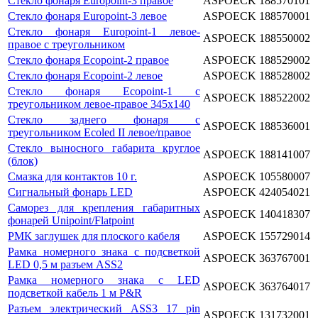
Стекло фонаря Europoint-3 правое
ASPOECK
188570101
Стекло фонаря Europoint-3 левое
ASPOECK
188570001
Стекло фонаря Europoint-1 левое-
ASPOECK
188550002
правое с треугольником
Стекло фонаря Ecopoint-2 правое
ASPOECK
188529002
Стекло фонаря Ecopoint-2 левое
ASPOECK
188528002
Стекло фонаря Ecopoint-1 с
ASPOECK
188522002
треугольником левое-правое 345x140
Стекло заднего фонаря с
ASPOECK
188536001
треугольником Ecoled II левое/правое
Стекло выносного габарита круглое
ASPOECK
188141007
(блок)
Смазка для контактов 10 г.
ASPOECK
105580007
Сигнальный фонарь LED
ASPOECK
424054021
Саморез для крепления габаритных
ASPOECK
140418307
фонарей Unipoint/Flatpoint
РМК заглушек для плоского кабеля
ASPOECK
155729014
Рамка номерного знака с подсветкой
ASPOECK
363767001
LED 0,5 м разъем ASS2
Рамка номерного знака с LED
ASPOECK
363764017
подсветкой кабель 1 м P&R
Разъем электрический ASS3 17 pin
ASPOECK
131732001