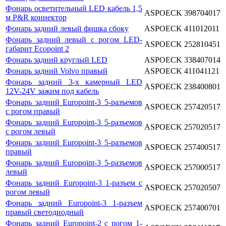
Фонарь осветительный LED кабель 1,5
ASPOECK
398704017
м P&R коннектор
Фонарь задний левый фишка сбоку
ASPOECK
411012011
Фонарь задний левый с рогом LED-
ASPOECK
252810451
габарит Ecopoint 2
Фонарь задний круглый LED
ASPOECK
338407014
Фонарь задний Volvo правый
ASPOECK
411041121
Фонарь задний 3-x камерный LED
ASPOECK
238400801
12V-24V зажим под кабель
Фонарь задний Europoint-3 5-разъемов
ASPOECK
257420517
с рогом правый
Фонарь задний Europoint-3 5-разъемов
ASPOECK
257020517
с рогом левый
Фонарь задний Europoint-3 5-разъемов
ASPOECK
257400517
правый
Фонарь задний Europoint-3 5-разъемов
ASPOECK
257000517
левый
Фонарь задний Europoint-3 1-разъем с
ASPOECK
257020507
рогом левый
Фонарь задний Europoint-3 1-разъем
ASPOECK
257400701
правый светодиодный
Фонарь задний Europoint-2 с рогом 1-