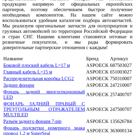
продукцию напрямую от официальных европейских
партнеров, поэтому обеспечиваем быстрое получение
необходимых компонентов. На нашем сайте можно
воспользоваться удобным каталогом подбора автозапчастей.
Мы реализуем оригинальные запчасти для полуприцепов и
грузовых автомобилей по территории Российской Федерации
и стран СНГ. Нашими клиентами становятся оптовые и
розничные покупатели, и мы рады формировать
доверительные партнерские отношения с каждым!
Название
Бренд
Артикул
Боковой плоский кабель L=17 м
ASPOECK
687503027
Главный кабель L=15 м
ASPOECK
651003027
Распределительная коробка LCG2
ASPOECK
750310007
Задние фонари
ASPOECK
247210007
Фонарь задний многосекционный
ASPOECK
257400707
LED
ФОНАРЬ ЗАДНИЙ ПРАВЫЙ С
ТРЕУГОЛЬНЫМ ОТРАЖАТЕЛЕМ
ASPOECK
247500707
MULTILED
Разъем заднего фонаря 7-pin
ASPOECK
135626784
Фонарь подсветки номерного знака
ASPOECK
363000134
провод 1,2 м SuperSeal