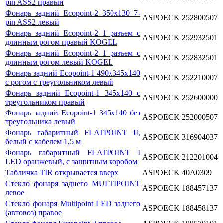
pin ASS2 правый
Фонарь задний Ecopoint-2 350x130 7-
ASPOECK
252800507
pin ASS2 левый
Фонарь задний Ecopoint-2 1 разъем с
ASPOECK
252932501
длинным рогом правый KOGEL
Фонарь задний Ecopoint-2 1 разъем с
ASPOECK
252832501
длинным рогом левый KOGEL
Фонарь задний Ecopoint-1 490x345x140
ASPOECK
252210007
с рогом с треугольником левый
Фонарь задний Ecopoint-1 345x140 с
ASPOECK
252600000
треугольником правый
Фонарь задний Ecopoint-1 345x140 без
ASPOECK
252000507
треугольника левый
Фонарь габаритный FLATPOINT II,
ASPOECK
316904037
белый с кабелем 1,5 м
Фонарь габаритный FLATPOINT I
ASPOECK
212201004
LED оранжевый, с защитным коробом
Табличка TIR открывается вверх
ASPOECK
40A0309
Стекло фонаря заднего MULTIPOINT
ASPOECK
188457137
левое
Стекло фонаря Multipoint LED заднего
ASPOECK
188458137
(автовоз) правое