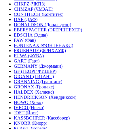
CHKPZ (ЧКПЗ)
CHMZAP (ЧМЗАП)
CONTITECH (Контитех)
DAF (ДАФ)
DONALDSON (Дональдсон)
EBERSPACHER (ЭБЕРШПЕХЕР)
EDSCHA (Эдша)
FAW (Фав)
FONTENAX (ФОНТЕНАКС)
FRUEHAUF (ФРИХАУФ)
FUWA (ФУВА)
GART (Гарт)
GERMANY (Джормани)
GF (ГЕОРГ ФИШЕР)
GIGANT (ГИГАНТ)
GRANNING (Граннинг)
GRONAX (Гронакс)
HALDEX (Халдекс)
HENDRICKSON (Хендриксон)
HOWO (Хово)
IVECO (Ивеко)
JOST (Йост)
KASSBOHRER (Касcборер)
KNORR (Кнорр)
KOGEL (Когель)