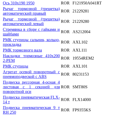
Ось 310x190 1950
ROR
F121950A041RT
Рычаг тормозной (трещетка)
ROR
21229281
автоматический правый
Рычаг тормозной (трещетка)
ROR
21229280
автоматический левый
Стремянка в сборе с гайками и
ROR
AS212004
шайбами
РМК ступицы сальник, кольцо,
ROR
AXL102
прокладка
РМК тормозного вала
ROR
AXL111
Накладки тормозные 410x200
ROR
19554REM2
2-РЕМ
РМК ступицы
ROR
AXL101
Агрегат осевой поворотный с
ROR
80231153
пневмоподвеской с ABS
Подвеска рессорная 4-осная 4
листовая c 1 секцией для
ROR
SMT80S
поворотной оси
Подвеска пневматическая FLX-
ROR
FLX14000
14 т
Подвеска пневматическая 9 т
ROR
FP9355KS
RH 250