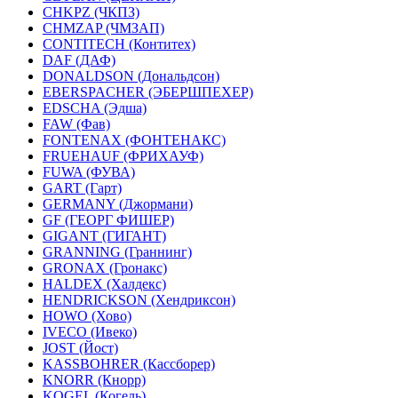
CHKPZ (ЧКПЗ)
CHMZAP (ЧМЗАП)
CONTITECH (Контитех)
DAF (ДАФ)
DONALDSON (Дональдсон)
EBERSPACHER (ЭБЕРШПЕХЕР)
EDSCHA (Эдша)
FAW (Фав)
FONTENAX (ФОНТЕНАКС)
FRUEHAUF (ФРИХАУФ)
FUWA (ФУВА)
GART (Гарт)
GERMANY (Джормани)
GF (ГЕОРГ ФИШЕР)
GIGANT (ГИГАНТ)
GRANNING (Граннинг)
GRONAX (Гронакс)
HALDEX (Халдекс)
HENDRICKSON (Хендриксон)
HOWO (Хово)
IVECO (Ивеко)
JOST (Йост)
KASSBOHRER (Касcборер)
KNORR (Кнорр)
KOGEL (Когель)