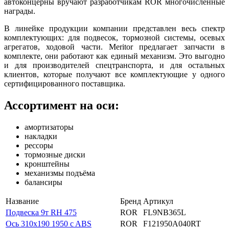
автоконцерны вручают разработчикам ROR многочисленные
награды.
В линейке продукции компании представлен весь спектр
комплектующих: для подвесок, тормозной системы, осевых
агрегатов, ходовой части. Meritor предлагает запчасти в
комплекте, они работают как единый механизм. Это выгодно
и для производителей спецтранспорта, и для остальных
клиентов, которые получают все комплектующие у одного
сертифицированного поставщика.
Ассортимент на оси:
амортизаторы
накладки
рессоры
тормозные диски
кронштейны
механизмы подъёма
балансиры
Название
Бренд
Артикул
Подвеска 9т RH 475
ROR
FL9NB365L
Ось 310x190 1950 c ABS
ROR
F121950A040RT