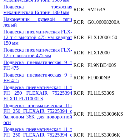
Подвеска трехосная
ROR
SM163A
механическая 16 тонн 1360 мм
Наконечник рулевой тяги
ROR
G0106008200A
левый
Подвеска пневматическая FLX-
12 т с высотой 475 мм квадрат
ROR
FLX12000150
150 мм
Подвеска пневматическая FLX-
ROR
FLX12000
12 т с высотой 475 мм
Подвеска пневматическая 9 т
ROR
FL9NBE400S
FH 475
Подвеска пневматическая 9 т
ROR
FL9000NB
FH 415
Подвеска пневматическая 11 т
FH 250 FLEXAIR 75225394
ROR
FL11LS330S
FLX11 FL11000LS
Подвеска пневматическая 11т
FH 250 FLEXAIR 75225394 с
ROR
FL11LS33036KS
баллоном 36К для поворотной
оси
Подвеска пневматическая 11 т
FH 250 FLEXAIR 75225394 с
ROR
FL11LS33036K