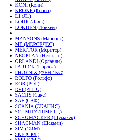
KONI (Кони)
KRONE (Крона)
L1 (Л1)
LOHR (Лохр)
LOKHEN (Локхен)
MANSONS (Мансонс)
MB (МЕРСЕДЕС)
MERITOR (Меритор)
NEOPLAN (Неоплан)
ORLANDI (Орланди)
PARLOK (Парлок)
PHOENIX (ФЕНИКС)
ROLFO (Рольфо)
ROR (РОР)
RVI (РЕНО)
SACHS (Сакс)
SAF (САФ)
SCANIA (СКАНИЯ)
SCHMITZ (ШМИТЦ)
SCHOMACKER (Шумахер)
SHACMAN (Шакман)
SIM (СИМ)
SKF (СКФ)
SMB (СМБ)