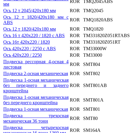
ROR
TMQ2045ABS
мм
Ось 12 т 2045/420х180 мм
ROR
TMQ2045
Ось 12 т 1820/420х180 мм c
ROR
TMQ1820ABS
ABS
Ось 12 т 1820/420х180 мм
ROR
TMQ1820
Ось 16 т 420x220 / 1820 c ABS
ROR
TM331820Z051RTABS
Ось 16т 420x220 / 1820
ROR
TM331820Z051RT
Ось 420x220 / 2250 с ABS
ROR
TM33000W
Ось 420x220 / 2250
ROR
TM33000
Подвеска рессорная 4-осная 4
ROR
SMT804
листовая
Подвеска 2-осная механическая
ROR
SMT802
Подвеска 1-осная механическая
без переднего и заднего
ROR
SMT801AB
кронштейна
Подвеска 1-осная механическая
ROR
SMT801A
без переднего кронштейна
Подвеска 1-осная механическая
ROR
SMT801
Подвеска трехосная
ROR
SMT80
механическая 36 тонн
Подвеска четырехосная
ROR
SM164A
механическая 16 тонн 1360 мм