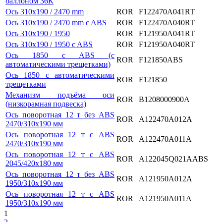
баллоном 36К
Ось 310x190 / 2470 mm
ROR
F122470А041RT
Ось 310x190 / 2470 mm c ABS
ROR
F122470А040RT
Ось 310x190 / 1950
ROR
F121950А041RT
Ось 310x190 / 1950 c ABS
ROR
F121950А040RT
Ось 1850 c ABS (с
ROR
F121850ABS
автоматическими трещетками)
Ось 1850 с автоматическими
ROR
F121850
трещетками
Механизм подъёма оси
ROR
B1208000900A
(низкорамная подвеска)
Ось поворотная 12 т без ABS
ROR
A122470A012A
2470/310х190 мм
Ось поворотная 12 т с ABS
ROR
A122470A011A
2470/310х190 мм
Ось поворотная 12 т с ABS
ROR
A122045Q021AABS
2045/420х180 мм
Ось поворотная 12 т без ABS
ROR
A121950A012A
1950/310х190 мм
Ось поворотная 12 т с ABS
ROR
A121950A011A
1950/310х190 мм
1