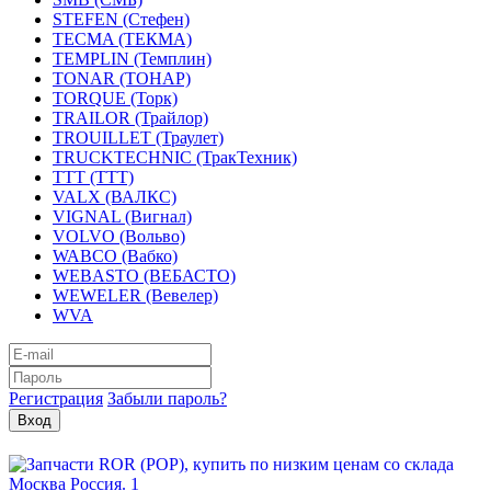
STEFEN (Стефен)
TECMA (ТЕКМА)
TEMPLIN (Темплин)
TONAR (ТОНАР)
TORQUE (Торк)
TRAILOR (Трайлор)
TROUILLET (Траулет)
TRUCKTECHNIC (ТракТехник)
TTT (ТТТ)
VALX (ВАЛКС)
VIGNAL (Вигнал)
VOLVO (Вольво)
WABCO (Вабко)
WEBASTO (ВЕБАСТО)
WEWELER (Вевелер)
WVA
Регистрация
Забыли пароль?