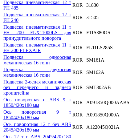
Подвеска пневматическая 12 т
ROR
31830
FH 485
Подвеска пневматическая 12 т
ROR
31505
FH 240
Подвеска пневматическая 11 т
FH 200 FLX11000LS для
ROR
F11S380OS
принудительного поворота
Подвеска пневматическая 11 т
ROR
FL11LS285S
FH 200 FLEXAIR
Подвеска одноосная
ROR
SM161A
механическая 16 тонн
Подвеска двухосная
ROR
SM162A
механическая 16 тонн
Подвеска 2-осная механическая
без переднего и заднего
ROR
SMT802AB
кронштейна
Ось поворотная с ABS 9 т
ROR
A091850Q000AABS
1850/420х180 мм
Ось поворотная 9 т
ROR
A091850Q000A
1850/420х180 мм
Ось поворотная 12 т без ABS
ROR
A122045Q021A
2045/420х180 мм
Ось 12 т с ABS 2045/420х180