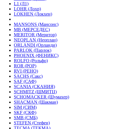
L1 (Л1)
LOHR (Лохр)
LOKHEN (Локхен)
MANSONS (Мансонс)
MB (МЕРСЕДЕС)
MERITOR (Меритор)
NEOPLAN (Неоплан)
ORLANDI (Орланди)
PARLOK (Парлок)
PHOENIX (ФЕНИКС)
ROLFO (Рольфо)
ROR (РОР)
RVI (РЕНО)
SACHS (Сакс)
SAF (САФ)
SCANIA (СКАНИЯ)
SCHMITZ (ШМИТЦ)
SCHOMACKER (Шумахер)
SHACMAN (Шакман)
SIM (СИМ)
SKF (СКФ)
SMB (СМБ)
STEFEN (Стефен)
TECMA (ТЕКМА)