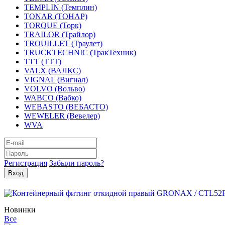
TEMPLIN (Темплин)
TONAR (ТОНАР)
TORQUE (Торк)
TRAILOR (Трайлор)
TROUILLET (Траулет)
TRUCKTECHNIC (ТракТехник)
TTT (ТТТ)
VALX (ВАЛКС)
VIGNAL (Вигнал)
VOLVO (Вольво)
WABCO (Вабко)
WEBASTO (ВЕБАСТО)
WEWELER (Вевелер)
WVA
Регистрация
Забыли пароль?
Новинки
Все