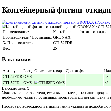
Контейнерный фитинг откид
Наименование:
Контейнерный фитинг откидной
Производитель / Поставщик:
GRONAX
№ Производителя:
CTL52FDR
Вес:
25
В наличии
Артикул
Бренд
Описание товара
Доп. инфо
Нал
CTL52FDR
OMS
>8
CTL52FD
OMS
>8
Высокая цена
X
Уважаемые пользователи, если вы считаете, что наши продаж
необходимо указать поставщика,производителя детали, цену и 
Просьба по возможности в примечании указывать подробную ин