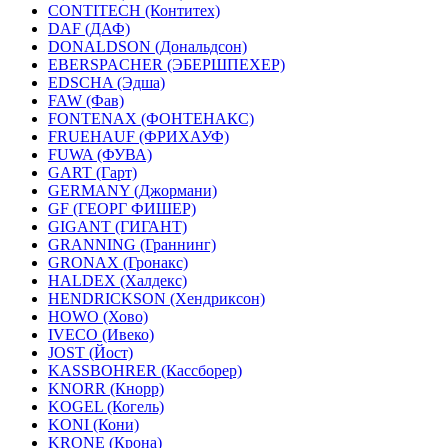
CONTITECH (Контитех)
DAF (ДАФ)
DONALDSON (Дональдсон)
EBERSPACHER (ЭБЕРШПЕХЕР)
EDSCHA (Эдша)
FAW (Фав)
FONTENAX (ФОНТЕНАКС)
FRUEHAUF (ФРИХАУФ)
FUWA (ФУВА)
GART (Гарт)
GERMANY (Джормани)
GF (ГЕОРГ ФИШЕР)
GIGANT (ГИГАНТ)
GRANNING (Граннинг)
GRONAX (Гронакс)
HALDEX (Халдекс)
HENDRICKSON (Хендриксон)
HOWO (Хово)
IVECO (Ивеко)
JOST (Йост)
KASSBOHRER (Касcборер)
KNORR (Кнорр)
KOGEL (Когель)
KONI (Кони)
KRONE (Крона)