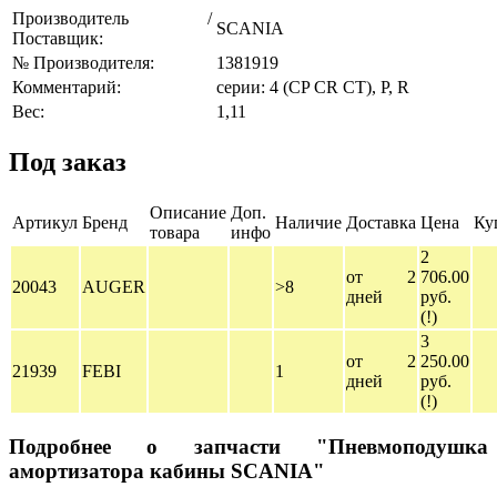
Производитель /
SCANIA
Поставщик:
№ Производителя:
1381919
Комментарий:
серии: 4 (CP CR CT), P, R
Вес:
1,11
Под заказ
Описание
Доп.
Артикул
Бренд
Наличие
Доставка
Цена
Ку
товара
инфо
2
от 2
706.00
20043
AUGER
>8
дней
руб.
(!)
3
от 2
250.00
21939
FEBI
1
дней
руб.
(!)
Подробнее о запчасти "Пневмоподушка
амортизатора кабины SCANIA"