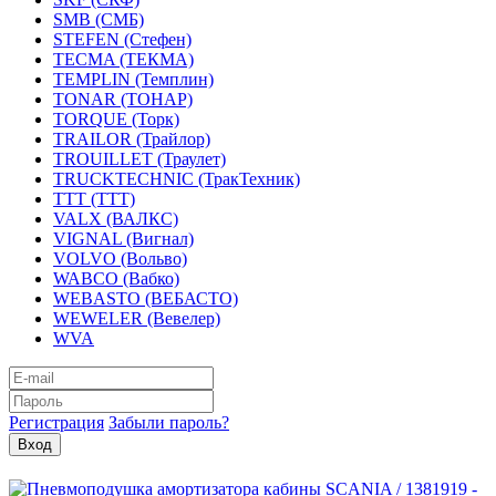
SMB (СМБ)
STEFEN (Стефен)
TECMA (ТЕКМА)
TEMPLIN (Темплин)
TONAR (ТОНАР)
TORQUE (Торк)
TRAILOR (Трайлор)
TROUILLET (Траулет)
TRUCKTECHNIC (ТракТехник)
TTT (ТТТ)
VALX (ВАЛКС)
VIGNAL (Вигнал)
VOLVO (Вольво)
WABCO (Вабко)
WEBASTO (ВЕБАСТО)
WEWELER (Вевелер)
WVA
Регистрация
Забыли пароль?