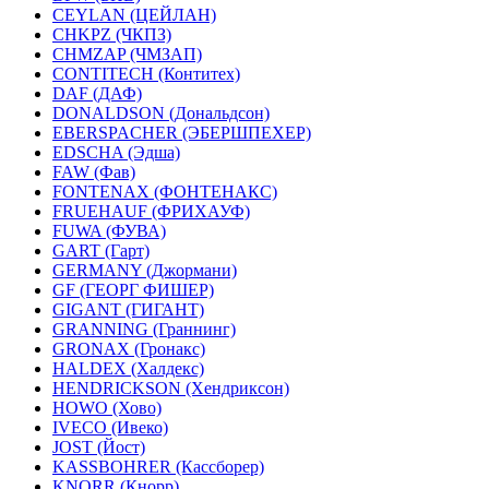
CEYLAN (ЦЕЙЛАН)
CHKPZ (ЧКПЗ)
CHMZAP (ЧМЗАП)
CONTITECH (Контитех)
DAF (ДАФ)
DONALDSON (Дональдсон)
EBERSPACHER (ЭБЕРШПЕХЕР)
EDSCHA (Эдша)
FAW (Фав)
FONTENAX (ФОНТЕНАКС)
FRUEHAUF (ФРИХАУФ)
FUWA (ФУВА)
GART (Гарт)
GERMANY (Джормани)
GF (ГЕОРГ ФИШЕР)
GIGANT (ГИГАНТ)
GRANNING (Граннинг)
GRONAX (Гронакс)
HALDEX (Халдекс)
HENDRICKSON (Хендриксон)
HOWO (Хово)
IVECO (Ивеко)
JOST (Йост)
KASSBOHRER (Касcборер)
KNORR (Кнорр)