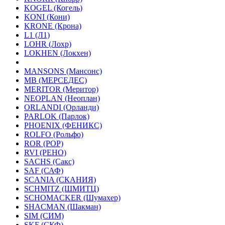
KOGEL (Когель)
KONI (Кони)
KRONE (Крона)
L1 (Л1)
LOHR (Лохр)
LOKHEN (Локхен)
MANSONS (Мансонс)
MB (МЕРСЕДЕС)
MERITOR (Меритор)
NEOPLAN (Неоплан)
ORLANDI (Орланди)
PARLOK (Парлок)
PHOENIX (ФЕНИКС)
ROLFO (Рольфо)
ROR (РОР)
RVI (РЕНО)
SACHS (Сакс)
SAF (САФ)
SCANIA (СКАНИЯ)
SCHMITZ (ШМИТЦ)
SCHOMACKER (Шумахер)
SHACMAN (Шакман)
SIM (СИМ)
SKF (СКФ)