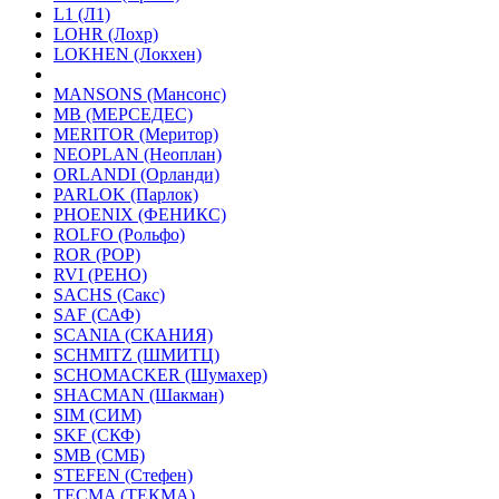
L1 (Л1)
LOHR (Лохр)
LOKHEN (Локхен)
MANSONS (Мансонс)
MB (МЕРСЕДЕС)
MERITOR (Меритор)
NEOPLAN (Неоплан)
ORLANDI (Орланди)
PARLOK (Парлок)
PHOENIX (ФЕНИКС)
ROLFO (Рольфо)
ROR (РОР)
RVI (РЕНО)
SACHS (Сакс)
SAF (САФ)
SCANIA (СКАНИЯ)
SCHMITZ (ШМИТЦ)
SCHOMACKER (Шумахер)
SHACMAN (Шакман)
SIM (СИМ)
SKF (СКФ)
SMB (СМБ)
STEFEN (Стефен)
TECMA (ТЕКМА)