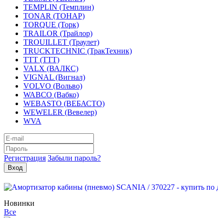
TEMPLIN (Темплин)
TONAR (ТОНАР)
TORQUE (Торк)
TRAILOR (Трайлор)
TROUILLET (Траулет)
TRUCKTECHNIC (ТракТехник)
TTT (ТТТ)
VALX (ВАЛКС)
VIGNAL (Вигнал)
VOLVO (Вольво)
WABCO (Вабко)
WEBASTO (ВЕБАСТО)
WEWELER (Вевелер)
WVA
Регистрация
Забыли пароль?
Новинки
Все