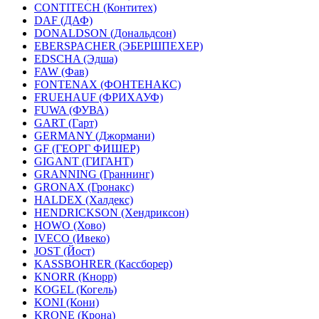
CONTITECH (Контитех)
DAF (ДАФ)
DONALDSON (Дональдсон)
EBERSPACHER (ЭБЕРШПЕХЕР)
EDSCHA (Эдша)
FAW (Фав)
FONTENAX (ФОНТЕНАКС)
FRUEHAUF (ФРИХАУФ)
FUWA (ФУВА)
GART (Гарт)
GERMANY (Джормани)
GF (ГЕОРГ ФИШЕР)
GIGANT (ГИГАНТ)
GRANNING (Граннинг)
GRONAX (Гронакс)
HALDEX (Халдекс)
HENDRICKSON (Хендриксон)
HOWO (Хово)
IVECO (Ивеко)
JOST (Йост)
KASSBOHRER (Касcборер)
KNORR (Кнорр)
KOGEL (Когель)
KONI (Кони)
KRONE (Крона)