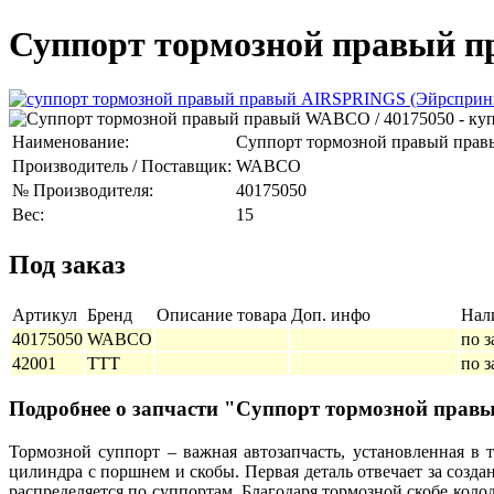
Суппорт тормозной правый п
Наименование:
Суппорт тормозной правый прав
Производитель / Поставщик:
WABCO
№ Производителя:
40175050
Вес:
15
Под заказ
Артикул
Бренд
Описание товара
Доп. инфо
Нал
40175050
WABCO
по з
42001
TTT
по з
Подробнее о запчасти "Суппорт тормозной пр
Тормозной суппорт – важная автозапчасть, установленная в 
цилиндра с поршнем и скобы. Первая деталь отвечает за созд
распределяется по суппортам. Благодаря тормозной скобе кол