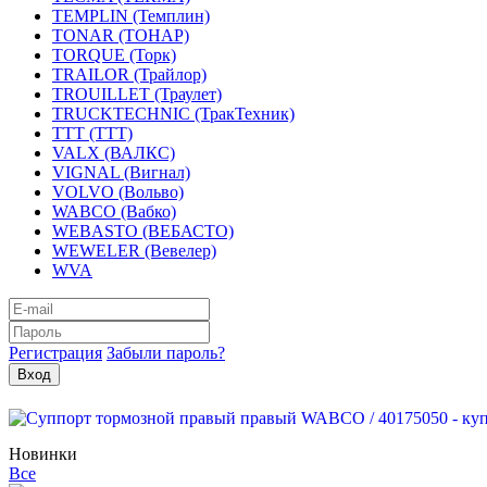
TEMPLIN (Темплин)
TONAR (ТОНАР)
TORQUE (Торк)
TRAILOR (Трайлор)
TROUILLET (Траулет)
TRUCKTECHNIC (ТракТехник)
TTT (ТТТ)
VALX (ВАЛКС)
VIGNAL (Вигнал)
VOLVO (Вольво)
WABCO (Вабко)
WEBASTO (ВЕБАСТО)
WEWELER (Вевелер)
WVA
Регистрация
Забыли пароль?
Новинки
Все