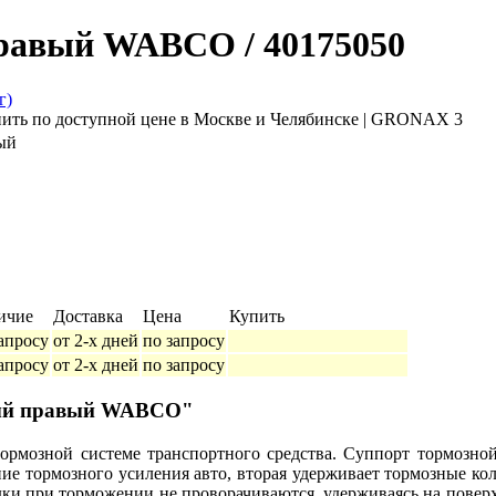
равый WABCO / 40175050
ый
ичие
Доставка
Цена
Купить
апросу
от 2-х дней
по запросу
апросу
от 2-х дней
по запросу
авый правый WABCO"
тормозной системе транспортного средства. Суппорт тормозно
ание тормозного усиления авто, вторая удерживает тормозные ко
одки при торможении не проворачиваются, удерживаясь на поверх