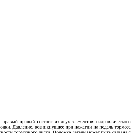
й правый правый состоит из двух элементов: гидравлического
лодки. Давление, возникнувшее при нажатии на педаль тормоза
ности тормозного диска. Поломка детали может быть связана с