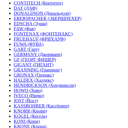
CONTITECH (Контитех)
DAF (ДАФ)
DONALDSON (Дональдсон)
EBERSPACHER (ЭБЕРШПЕХЕР)
EDSCHA (Эдша)
FAW (Фав)
FONTENAX (ФОНТЕНАКС)
FRUEHAUF (ФРИХАУФ)
FUWA (ФУВА)
GART (Гарт)
GERMANY (Джормани)
GF (ГЕОРГ ФИШЕР)
GIGANT (ГИГАНТ)
GRANNING (Граннинг)
GRONAX (Гронакс)
HALDEX (Халдекс)
HENDRICKSON (Хендриксон)
HOWO (Хово)
IVECO (Ивеко)
JOST (Йост)
KASSBOHRER (Касcборер)
KNORR (Кнорр)
KOGEL (Когель)
KONI (Кони)
KRONE (Крона)