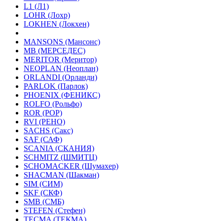
L1 (Л1)
LOHR (Лохр)
LOKHEN (Локхен)
MANSONS (Мансонс)
MB (МЕРСЕДЕС)
MERITOR (Меритор)
NEOPLAN (Неоплан)
ORLANDI (Орланди)
PARLOK (Парлок)
PHOENIX (ФЕНИКС)
ROLFO (Рольфо)
ROR (РОР)
RVI (РЕНО)
SACHS (Сакс)
SAF (САФ)
SCANIA (СКАНИЯ)
SCHMITZ (ШМИТЦ)
SCHOMACKER (Шумахер)
SHACMAN (Шакман)
SIM (СИМ)
SKF (СКФ)
SMB (СМБ)
STEFEN (Стефен)
TECMA (ТЕКМА)