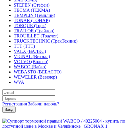
STEFEN (Стефен)
TECMA (ТЕКМА)
TEMPLIN (Темплин)
TONAR (ТОНАР)
TORQUE (Торк)
TRAILOR (Трайлор)
TROUILLET (Траулет)
TRUCKTECHNIC (ТракТехник)
TTT (ТТТ)
VALX (ВАЛКС)
VIGNAL (Вигнал)
VOLVO (Вольво)
WABCO (Вабко)
WEBASTO (ВЕБАСТО)
WEWELER (Вевелер)
WVA
Регистрация
Забыли пароль?