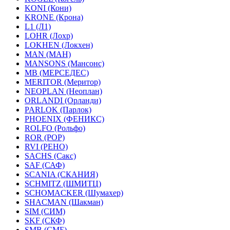
KONI (Кони)
KRONE (Крона)
L1 (Л1)
LOHR (Лохр)
LOKHEN (Локхен)
MAN (МАН)
MANSONS (Мансонс)
MB (МЕРСЕДЕС)
MERITOR (Меритор)
NEOPLAN (Неоплан)
ORLANDI (Орланди)
PARLOK (Парлок)
PHOENIX (ФЕНИКС)
ROLFO (Рольфо)
ROR (РОР)
RVI (РЕНО)
SACHS (Сакс)
SAF (САФ)
SCANIA (СКАНИЯ)
SCHMITZ (ШМИТЦ)
SCHOMACKER (Шумахер)
SHACMAN (Шакман)
SIM (СИМ)
SKF (СКФ)
SMB (СМБ)