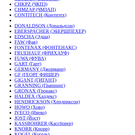
CHKPZ (ЧКПЗ)
CHMZAP (ЧМЗАП)
CONTITECH (Контитех)
DONALDSON (Дональдсон)
EBERSPACHER (ЭБЕРШПЕХЕР)
EDSCHA (Эдша)
FAW (Фав)
FONTENAX (ФОНТЕНАКС)
FRUEHAUF (ФРИХАУФ)
FUWA (ФУВА)
GART (Гарт)
GERMANY (Джормани)
GF (ГЕОРГ ФИШЕР)
GIGANT (ГИГАНТ)
GRANNING (Граннинг)
GRONAX (Гронакс)
HALDEX (Халдекс)
HENDRICKSON (Хендриксон)
HOWO (Хово)
IVECO (Ивеко)
JOST (Йост)
KASSBOHRER (Касcборер)
KNORR (Кнорр)
KOGEL (Когель)