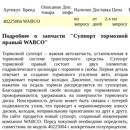
Описание
Доп.
Артикул
Бренд
Наличие
Доставка
Цена
товара
инфо
по
от 2-х
по
40225004
WABCO
запросу
дней
запросу
Подробнее о запчасти "Суппорт тормозной
правый WABCO"
Тормозной суппорт – важная автозапчасть, установленная в
тормозной системе транспортного средства. Суппорт
тормозной правый состоит из двух элементов:
гидравлического цилиндра с поршнем и скобы. Первая деталь
отвечает за создание тормозного усиления авто, вторая
удерживает тормозные колодки. Давление, полученное при
нажатии на педаль тормоза распределяется по суппортам.
Благодаря тормозной скобе колодки при торможении не
проворачиваются, удерживаясь на поверхности тормозного
диска. Неисправность детали может быть связана с потерей
подвижности узлов, что приведет к неравномерному износу
дисков, колодок, неправильному прилеганию их друг к другу.
На сайте продается новый суппорт, созданный инженерами
компании WABCO. Перед покупкой необходимо определить,
совместима ли модель 40225004 с конкретным полуприцепом.