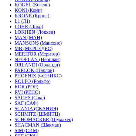
KOGEL (Когель)
KONI (Кони)
KRONE (Крона)
L1 (Л1)
LOHR (Лохр)
LOKHEN (Локхен)
MAN (МАН)
MANSONS (Мансонс)
MB (МЕРСЕДЕС)
MERITOR (Меритор)
NEOPLAN (Неоплан)
ORLANDI (Орланди)
PARLOK (Парлок)
PHOENIX (ФЕНИКС)
ROLFO (Рольфо)
ROR (РОР)
RVI (РЕНО)
SACHS (Сакс)
SAF (САФ)
SCANIA (СКАНИЯ)
SCHMITZ (ШМИТЦ)
SCHOMACKER (Шумахер)
SHACMAN (Шакман)
SIM (СИМ)
SKF (СКФ)