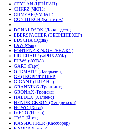
CEYLAN (ЦЕЙЛАН)
CHKPZ (ЧКПЗ)
CHMZAP (ЧМЗАП)
CONTITECH (Контитех)
DONALDSON (Дональдсон)
EBERSPACHER (ЭБЕРШПЕХЕР)
EDSCHA (Эдша)
FAW (Фав)
FONTENAX (ФОНТЕНАКС)
FRUEHAUF (ФРИХАУФ)
FUWA (ФУВА)
GART (Гарт)
GERMANY (Джормани)
GF (ГЕОРГ ФИШЕР)
GIGANT (ГИГАНТ)
GRANNING (Граннинг)
GRONAX (Гронакс)
HALDEX (Халдекс)
HENDRICKSON (Хендриксон)
HOWO (Хово)
IVECO (Ивеко)
JOST (Йост)
KASSBOHRER (Касcборер)
KNORR (Кнорр)