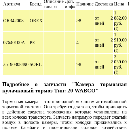
Описание
Доп.
Артикул
Бренд
Наличие
Доставка
Цена
товара
инфо
1
от 2
882.00
OR342008
OREX
>8
дней
руб.
(!)
1
от 2
919.00
07640100A
PE
4
дней
руб.
(!)
2
от 2
039.00
35190308490
SORL
>8
дней
руб.
(!)
Подробнее о запчасти "Камера тормозная
кулачковый тормоз Тип: 20 WABCO"
Тормозная камера – это приводной механизм автомобильной
тормозной системы. Она требуется для того, чтобы приводить
в действие средства торможения, которые установлены на
всех колесах транспорта. Запчасть напрямую передает сжатый
воздух в полость камеры, чтобы колодки прижимались к
полому барабану и проецировали силовое воздействие,