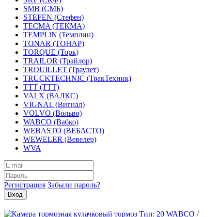
SMB (СМБ)
STEFEN (Стефен)
TECMA (ТЕКМА)
TEMPLIN (Темплин)
TONAR (ТОНАР)
TORQUE (Торк)
TRAILOR (Трайлор)
TROUILLET (Траулет)
TRUCKTECHNIC (ТракТехник)
TTT (ТТТ)
VALX (ВАЛКС)
VIGNAL (Вигнал)
VOLVO (Вольво)
WABCO (Вабко)
WEBASTO (ВЕБАСТО)
WEWELER (Вевелер)
WVA
Регистрация
Забыли пароль?