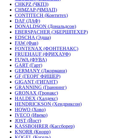
CHKPZ (ЧКПЗ)
CHMZAP (ЧМЗАП)
CONTITECH (Контитех)
DAF (ДАФ)
DONALDSON (Дональдсон)
EBERSPACHER (ЭБЕРШПЕХЕР)
EDSCHA (Эдша)
FAW (Фав)
FONTENAX (ФОНТЕНАКС)
FRUEHAUF (ФРИХАУФ)
FUWA (ФУВА)
GART (Гарт)
GERMANY (Джормани)
GF (ГЕОРГ ФИШЕР)
GIGANT (ГИГАНТ)
GRANNING (Граннинг)
GRONAX (Гронакс)
HALDEX (Халдекс)
HENDRICKSON (Хендриксон)
HOWO (Хово)
IVECO (Ивеко)
JOST (Йост)
KASSBOHRER (Касcборер)
KNORR (Кнорр)
KOGEL (Когель)