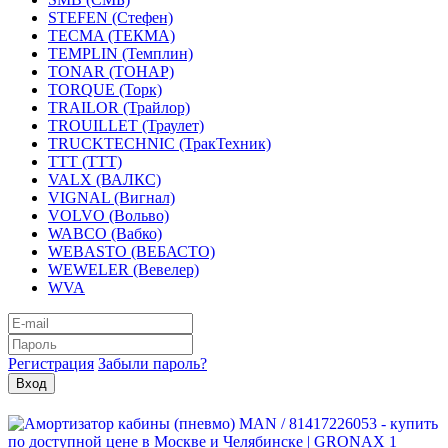
STEFEN (Стефен)
TECMA (ТЕКМА)
TEMPLIN (Темплин)
TONAR (ТОНАР)
TORQUE (Торк)
TRAILOR (Трайлор)
TROUILLET (Траулет)
TRUCKTECHNIC (ТракТехник)
TTT (ТТТ)
VALX (ВАЛКС)
VIGNAL (Вигнал)
VOLVO (Вольво)
WABCO (Вабко)
WEBASTO (ВЕБАСТО)
WEWELER (Вевелер)
WVA
Регистрация
Забыли пароль?