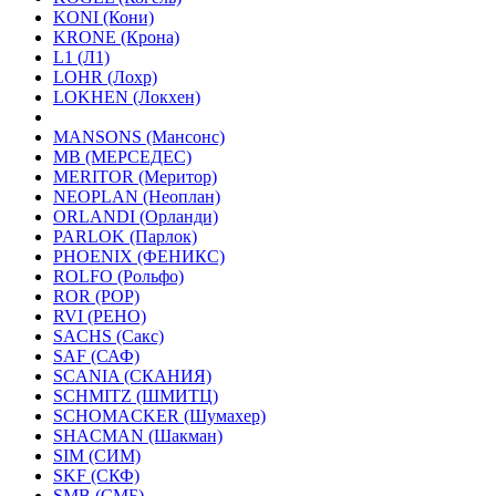
KONI (Кони)
KRONE (Крона)
L1 (Л1)
LOHR (Лохр)
LOKHEN (Локхен)
MANSONS (Мансонс)
MB (МЕРСЕДЕС)
MERITOR (Меритор)
NEOPLAN (Неоплан)
ORLANDI (Орланди)
PARLOK (Парлок)
PHOENIX (ФЕНИКС)
ROLFO (Рольфо)
ROR (РОР)
RVI (РЕНО)
SACHS (Сакс)
SAF (САФ)
SCANIA (СКАНИЯ)
SCHMITZ (ШМИТЦ)
SCHOMACKER (Шумахер)
SHACMAN (Шакман)
SIM (СИМ)
SKF (СКФ)
SMB (СМБ)