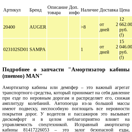
Описание
Доп.
Артикул
Бренд
Наличие
Доставка
Цена
товара
инфо
12
от 2
662.0
20400
AUGER
>8
дней
руб.
(!)
15
от 2
046.0
023102SD01
SAMPA
1
дней
руб.
(!)
Подробнее о запчасти "Амортизатор кабины
(пневмо) MAN"
Амортизатор кабины или демпфер – это важный агрегат
транспортного средства, который принимает на себя давление
при езде по неровным дорогам и распределяет его, снижая
амплитуду колебаний. Автопоезда из-за большой массы
имеют подвеску, неспособную поглощать все неровности
покрытия дорог. У водителя и пассажиров это вызывает
дискомфорт и в целом неблагоприятно влияет на
управляемость спецтехникой. Исправный амортизатор
кабины 81417226053 – это залог безопасной езды,