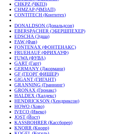
CHKPZ (ЧКПЗ)
CHMZAP (ЧМЗАП)
CONTITECH (Контитех)
DONALDSON (Дональдсон)
EBERSPACHER (ЭБЕРШПЕХЕР)
EDSCHA (Эдша)
FAW (Фав)
FONTENAX (ФОНТЕНАКС)
FRUEHAUF (ФРИХАУФ)
FUWA (ФУВА)
GART (Гарт)
GERMANY (Джормани)
GF (ГЕОРГ ФИШЕР)
GIGANT (ГИГАНТ)
GRANNING (Граннинг)
GRONAX (Гронакс)
HALDEX (Халдекс)
HENDRICKSON (Хендриксон)
HOWO (Хово)
IVECO (Ивеко)
JOST (Йост)
KASSBOHRER (Касcборер)
KNORR (Кнорр)
KOGEL (Когель)