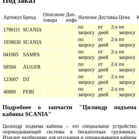
Под заказ
Описание
Доп.
Артикул
Бренд
Наличие
Доставка
Цена
товара
инфо
по
от 2-х
по
1790111
SCANIA
запросу
дней
запросу
по
от 2-х
по
1938630
SCANIA
запросу
дней
запросу
по
от 2-х
по
041065
SAMPA
запросу
дней
запросу
по
от 2-х
по
68504
AUGER
запросу
дней
запросу
по
от 2-х
по
123007
DT
запросу
дней
запросу
по
от 2-х
по
46800
FEBI
запросу
дней
запросу
Подробнее о запчасти "Цилиндр подъема
кабины SCANIA"
Цилиндр подъема кабины – это специальное устройство
опрокидывающей системы в бескапотных грузовиках.
Изделие необходимо для опускания и опрокидывания кабины