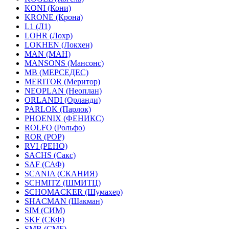
KONI (Кони)
KRONE (Крона)
L1 (Л1)
LOHR (Лохр)
LOKHEN (Локхен)
MAN (МАН)
MANSONS (Мансонс)
MB (МЕРСЕДЕС)
MERITOR (Меритор)
NEOPLAN (Неоплан)
ORLANDI (Орланди)
PARLOK (Парлок)
PHOENIX (ФЕНИКС)
ROLFO (Рольфо)
ROR (РОР)
RVI (РЕНО)
SACHS (Сакс)
SAF (САФ)
SCANIA (СКАНИЯ)
SCHMITZ (ШМИТЦ)
SCHOMACKER (Шумахер)
SHACMAN (Шакман)
SIM (СИМ)
SKF (СКФ)
SMB (СМБ)