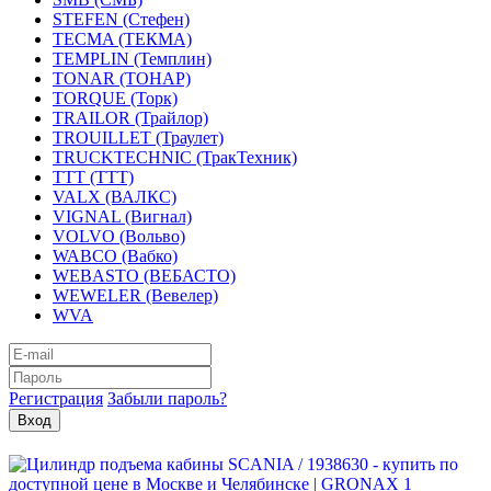
STEFEN (Стефен)
TECMA (ТЕКМА)
TEMPLIN (Темплин)
TONAR (ТОНАР)
TORQUE (Торк)
TRAILOR (Трайлор)
TROUILLET (Траулет)
TRUCKTECHNIC (ТракТехник)
TTT (ТТТ)
VALX (ВАЛКС)
VIGNAL (Вигнал)
VOLVO (Вольво)
WABCO (Вабко)
WEBASTO (ВЕБАСТО)
WEWELER (Вевелер)
WVA
Регистрация
Забыли пароль?