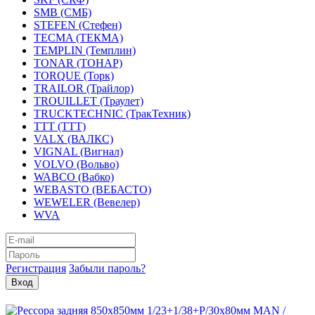
SMB (СМБ)
STEFEN (Стефен)
TECMA (ТЕКМА)
TEMPLIN (Темплин)
TONAR (ТОНАР)
TORQUE (Торк)
TRAILOR (Трайлор)
TROUILLET (Траулет)
TRUCKTECHNIC (ТракТехник)
TTT (ТТТ)
VALX (ВАЛКС)
VIGNAL (Вигнал)
VOLVO (Вольво)
WABCO (Вабко)
WEBASTO (ВЕБАСТО)
WEWELER (Вевелер)
WVA
Регистрация
Забыли пароль?