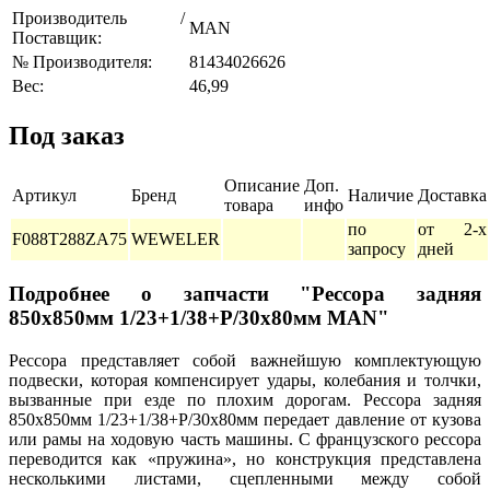
Производитель /
MAN
Поставщик:
№ Производителя:
81434026626
Вес:
46,99
Под заказ
Описание
Доп.
Артикул
Бренд
Наличие
Доставка
товара
инфо
по
от 2-х
F088T288ZA75
WEWELER
запросу
дней
Подробнее о запчасти "Рессора задняя
850x850мм 1/23+1/38+P/30x80мм MAN"
Рессора представляет собой важнейшую комплектующую
подвески, которая компенсирует удары, колебания и толчки,
вызванные при езде по плохим дорогам. Рессора задняя
850x850мм 1/23+1/38+P/30x80мм передает давление от кузова
или рамы на ходовую часть машины. С французского рессора
переводится как «пружина», но конструкция представлена
несколькими листами, сцепленными между собой