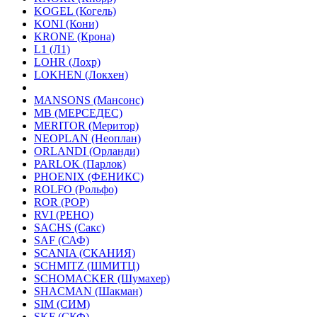
KOGEL (Когель)
KONI (Кони)
KRONE (Крона)
L1 (Л1)
LOHR (Лохр)
LOKHEN (Локхен)
MANSONS (Мансонс)
MB (МЕРСЕДЕС)
MERITOR (Меритор)
NEOPLAN (Неоплан)
ORLANDI (Орланди)
PARLOK (Парлок)
PHOENIX (ФЕНИКС)
ROLFO (Рольфо)
ROR (РОР)
RVI (РЕНО)
SACHS (Сакс)
SAF (САФ)
SCANIA (СКАНИЯ)
SCHMITZ (ШМИТЦ)
SCHOMACKER (Шумахер)
SHACMAN (Шакман)
SIM (СИМ)
SKF (СКФ)