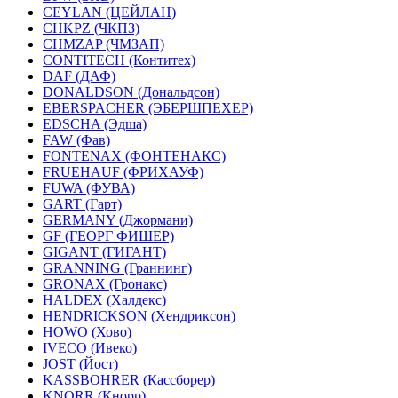
CEYLAN (ЦЕЙЛАН)
CHKPZ (ЧКПЗ)
CHMZAP (ЧМЗАП)
CONTITECH (Контитех)
DAF (ДАФ)
DONALDSON (Дональдсон)
EBERSPACHER (ЭБЕРШПЕХЕР)
EDSCHA (Эдша)
FAW (Фав)
FONTENAX (ФОНТЕНАКС)
FRUEHAUF (ФРИХАУФ)
FUWA (ФУВА)
GART (Гарт)
GERMANY (Джормани)
GF (ГЕОРГ ФИШЕР)
GIGANT (ГИГАНТ)
GRANNING (Граннинг)
GRONAX (Гронакс)
HALDEX (Халдекс)
HENDRICKSON (Хендриксон)
HOWO (Хово)
IVECO (Ивеко)
JOST (Йост)
KASSBOHRER (Касcборер)
KNORR (Кнорр)