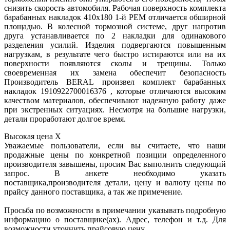
снизить скорость автомобиля. Рабочая поверхность комплекта
барабанных накладок 410x180 1-й РЕМ отличается обширной
площадью. В колесной тормозной системе, друг напротив
друга устанавливается по 2 накладки для одинакового
разделения усилий. Изделия подвергаются повышенным
нагрузкам, в результате чего быстро истираются или на их
поверхности появляются сколы и трещины. Только
своевременная их замена обеспечит безопасность
Производитель BERAL произвел комплект барабанных
накладок 1910922700016376 , которые отличаются высоким
качеством материалов, обеспечивают надежную работу даже
при экстренных ситуациях. Несмотря на большие нагрузки,
детали проработают долгое время.
Высокая цена
X
Уважаемые пользователи, если вы считаете, что наши
продажные цены по конкретной позиции определенного
производителя завышены, просим Вас выполнить следующий
запрос. В анкете необходимо указать
поставщика,производителя детали, цену и валюту цены по
прайсу данного поставщика, а так же примечение.
Просьба по возможности в примечании указывать подробную
информацию о поставщике(ах). Адрес, телефон и т.д. Для
возможности уточнить прайсовую цену.