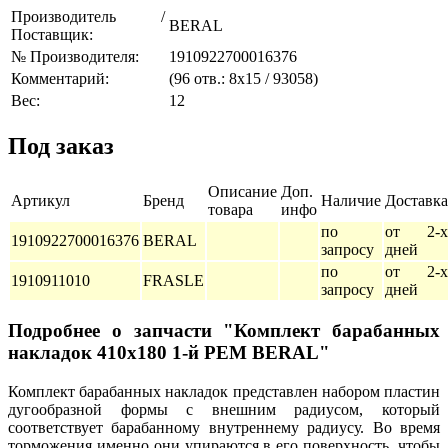
Производитель /
BERAL
Поставщик:
№ Производителя:
1910922700016376
Комментарий:
(96 отв.: 8x15 / 93058)
Вес:
12
Под заказ
Описание
Доп.
Артикул
Бренд
Наличие
Доставка
товара
инфо
по
от 2-х
1910922700016376
BERAL
запросу
дней
по
от 2-х
1910911010
FRASLE
запросу
дней
Подробнее о запчасти "Комплект барабанных
накладок 410x180 1-й РЕМ BERAL"
Комплект барабанных накладок представлен набором пластин
дугообразной формы с внешним радиусом, который
соответствует барабанному внутреннему радиусу. Во время
торможения именно они упираются в его поверхность, чтобы