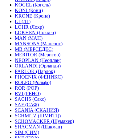
KOGEL (Когель)
KONI (Кони)
KRONE (Крона)
L1 (Л1)
LOHR (Лохр)
LOKHEN (Локхен)
MAN (МАН)
MANSONS (Мансонс)
MB (МЕРСЕДЕС)
MERITOR (Меритор)
NEOPLAN (Неоплан)
ORLANDI (Орланди)
PARLOK (Парлок)
PHOENIX (ФЕНИКС)
ROLFO (Рольфо)
ROR (РОР)
RVI (РЕНО)
SACHS (Сакс)
SAF (САФ)
SCANIA (СКАНИЯ)
SCHMITZ (ШМИТЦ)
SCHOMACKER (Шумахер)
SHACMAN (Шакман)
SIM (СИМ)
SKF (СКФ)