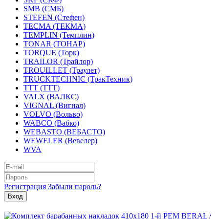
SMB (СМБ)
STEFEN (Стефен)
TECMA (ТЕКМА)
TEMPLIN (Темплин)
TONAR (ТОНАР)
TORQUE (Торк)
TRAILOR (Трайлор)
TROUILLET (Траулет)
TRUCKTECHNIC (ТракТехник)
TTT (ТТТ)
VALX (ВАЛКС)
VIGNAL (Вигнал)
VOLVO (Вольво)
WABCO (Вабко)
WEBASTO (ВЕБАСТО)
WEWELER (Вевелер)
WVA
Регистрация
Забыли пароль?