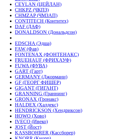
CEYLAN (ЦЕЙЛАН)
CHKPZ (ЧКПЗ)
CHMZAP (ЧМЗАП)
CONTITECH (Контитех)
DAF (ДАФ)
DONALDSON (Дональдсон)
EDSCHA (Эдша)
FAW (Фав)
FONTENAX (ФОНТЕНАКС)
FRUEHAUF (ФРИХАУФ)
FUWA (ФУВА)
GART (Гарт)
GERMANY (Джормани)
GF (ГЕОРГ ФИШЕР)
GIGANT (ГИГАНТ)
GRANNING (Граннинг)
GRONAX (Гронакс)
HALDEX (Халдекс)
HENDRICKSON (Хендриксон)
HOWO (Хово)
IVECO (Ивеко)
JOST (Йост)
KASSBOHRER (Касcборер)
KNORR (Кнорр)