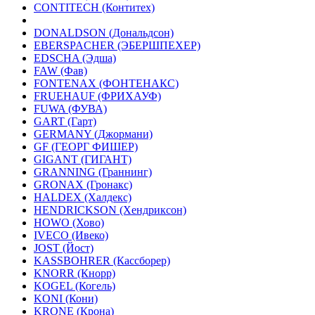
CONTITECH (Контитех)
DONALDSON (Дональдсон)
EBERSPACHER (ЭБЕРШПЕХЕР)
EDSCHA (Эдша)
FAW (Фав)
FONTENAX (ФОНТЕНАКС)
FRUEHAUF (ФРИХАУФ)
FUWA (ФУВА)
GART (Гарт)
GERMANY (Джормани)
GF (ГЕОРГ ФИШЕР)
GIGANT (ГИГАНТ)
GRANNING (Граннинг)
GRONAX (Гронакс)
HALDEX (Халдекс)
HENDRICKSON (Хендриксон)
HOWO (Хово)
IVECO (Ивеко)
JOST (Йост)
KASSBOHRER (Касcборер)
KNORR (Кнорр)
KOGEL (Когель)
KONI (Кони)
KRONE (Крона)