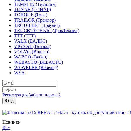
TEMPLIN (Темплин)
TONAR (ТОНАР)
TORQUE (Торк)
TRAILOR (Трайлор)
TROUILLET (Траулет)
TRUCKTECHNIC (ТракТехник)
TTT (ТТТ)
VALX (ВАЛКС)
VIGNAL (Вигнал)
VOLVO (Вольво)
WABCO (Вабко)
WEBASTO (ВЕБАСТО)
WEWELER (Вевелер)
WVA
Регистрация
Забыли пароль?
Новинки
Все