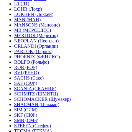
L1 (Л1)
LOHR (Лохр)
LOKHEN (Локхен)
MAN (МАН)
MANSONS (Мансонс)
MB (МЕРСЕДЕС)
MERITOR (Меритор)
NEOPLAN (Неоплан)
ORLANDI (Орланди)
PARLOK (Парлок)
PHOENIX (ФЕНИКС)
ROLFO (Рольфо)
ROR (РОР)
RVI (РЕНО)
SACHS (Сакс)
SAF (САФ)
SCANIA (СКАНИЯ)
SCHMITZ (ШМИТЦ)
SCHOMACKER (Шумахер)
SHACMAN (Шакман)
SIM (СИМ)
SKF (СКФ)
SMB (СМБ)
STEFEN (Стефен)
TECMA (ТЕКМА)