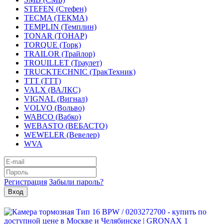
STEFEN (Стефен)
TECMA (ТЕКМА)
TEMPLIN (Темплин)
TONAR (ТОНАР)
TORQUE (Торк)
TRAILOR (Трайлор)
TROUILLET (Траулет)
TRUCKTECHNIC (ТракТехник)
TTT (ТТТ)
VALX (ВАЛКС)
VIGNAL (Вигнал)
VOLVO (Вольво)
WABCO (Вабко)
WEBASTO (ВЕБАСТО)
WEWELER (Вевелер)
WVA
Регистрация
Забыли пароль?