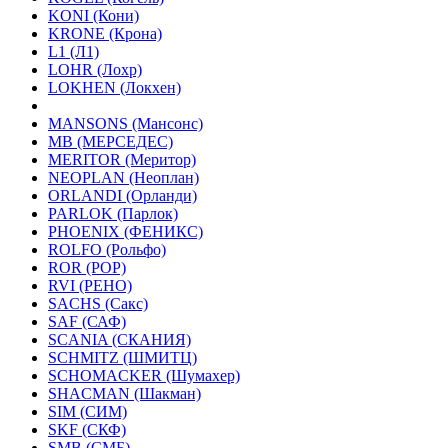
KONI (Кони)
KRONE (Крона)
L1 (Л1)
LOHR (Лохр)
LOKHEN (Локхен)
MANSONS (Мансонс)
MB (МЕРСЕДЕС)
MERITOR (Меритор)
NEOPLAN (Неоплан)
ORLANDI (Орланди)
PARLOK (Парлок)
PHOENIX (ФЕНИКС)
ROLFO (Рольфо)
ROR (РОР)
RVI (РЕНО)
SACHS (Сакс)
SAF (САФ)
SCANIA (СКАНИЯ)
SCHMITZ (ШМИТЦ)
SCHOMACKER (Шумахер)
SHACMAN (Шакман)
SIM (СИМ)
SKF (СКФ)
SMB (СМБ)