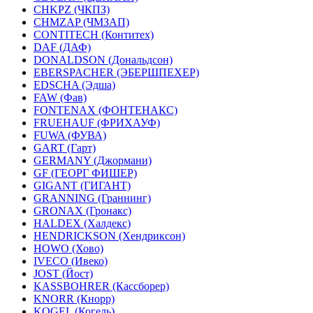
CHKPZ (ЧКПЗ)
CHMZAP (ЧМЗАП)
CONTITECH (Контитех)
DAF (ДАФ)
DONALDSON (Дональдсон)
EBERSPACHER (ЭБЕРШПЕХЕР)
EDSCHA (Эдша)
FAW (Фав)
FONTENAX (ФОНТЕНАКС)
FRUEHAUF (ФРИХАУФ)
FUWA (ФУВА)
GART (Гарт)
GERMANY (Джормани)
GF (ГЕОРГ ФИШЕР)
GIGANT (ГИГАНТ)
GRANNING (Граннинг)
GRONAX (Гронакс)
HALDEX (Халдекс)
HENDRICKSON (Хендриксон)
HOWO (Хово)
IVECO (Ивеко)
JOST (Йост)
KASSBOHRER (Касcборер)
KNORR (Кнорр)
KOGEL (Когель)