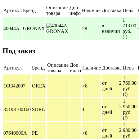
Описание
Доп.
Артикул
Бренд
Наличие
Доставка
Цена
товара
инфо
1
в
713.00
-
40044A
GRONAX
>8
наличии
руб.
(!)
Под заказ
Описание
Доп.
Артикул
Бренд
Наличие
Доставка
Цена
товара
инфо
1
от 2
769.00
OR342007
OREX
>8
дней
руб.
(!)
1
от 2
950.00
35198100160
SORL
1
дней
руб.
(!)
1
от 2
980.00
07640000A
PE
>8
дней
руб.