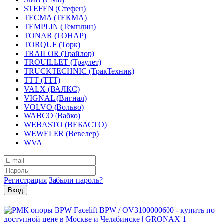
STEFEN (Стефен)
TECMA (ТЕКМА)
TEMPLIN (Темплин)
TONAR (ТОНАР)
TORQUE (Торк)
TRAILOR (Трайлор)
TROUILLET (Траулет)
TRUCKTECHNIC (ТракТехник)
TTT (ТТТ)
VALX (ВАЛКС)
VIGNAL (Вигнал)
VOLVO (Вольво)
WABCO (Вабко)
WEBASTO (ВЕБАСТО)
WEWELER (Вевелер)
WVA
Регистрация
Забыли пароль?