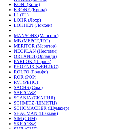
KONI (Кони)
KRONE (Крона)
L1 (Л1)
LOHR (Лохр)
LOKHEN (Локхен)
MANSONS (Мансонс)
MB (МЕРСЕДЕС)
MERITOR (Меритор)
NEOPLAN (Неоплан)
ORLANDI (Орланди)
PARLOK (Парлок)
PHOENIX (ФЕНИКС)
ROLFO (Рольфо)
ROR (РОР)
RVI (РЕНО)
SACHS (Сакс)
SAF (САФ)
SCANIA (СКАНИЯ)
SCHMITZ (ШМИТЦ)
SCHOMACKER (Шумахер)
SHACMAN (Шакман)
SIM (СИМ)
SKF (СКФ)
SMB (СМБ)