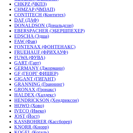
CHKPZ (ЧКПЗ)
CHMZAP (ЧМЗАП)
CONTITECH (Контитех)
DAF (ДАФ)
DONALDSON (Дональдсон)
EBERSPACHER (ЭБЕРШПЕХЕР)
EDSCHA (Эдша)
FAW (Фав)
FONTENAX (ФОНТЕНАКС)
FRUEHAUF (ФРИХАУФ)
FUWA (ФУВА)
GART (Гарт)
GERMANY (Джормани)
GF (ГЕОРГ ФИШЕР)
GIGANT (ГИГАНТ)
GRANNING (Граннинг)
GRONAX (Гронакс)
HALDEX (Халдекс)
HENDRICKSON (Хендриксон)
HOWO (Хово)
IVECO (Ивеко)
JOST (Йост)
KASSBOHRER (Касcборер)
KNORR (Кнорр)
KOGEL (Когель)