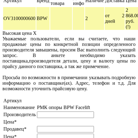
Артикул
Бренд
Наличие
Доставка
Цена
товара
инфо
2
от 2
868.0
OV3100000600
BPW
2
дней
руб.
(!)
Высокая цена
X
Уважаемые пользователи, если вы считаете, что наши
продажные цены по конкретной позиции определенного
производителя завышены, просим Вас выполнить следующий
запрос. В анкете необходимо указать
поставщика,производителя детали, цену и валюту цены по
прайсу данного поставщика, а так же примечение.
Просьба по возможности в примечании указывать подробную
информацию о поставщике(ах). Адрес, телефон и т.д. Для
возможности уточнить прайсовую цену.
Артикул
Наименование
РМК опоры BPW Facelift
Производитель
Цена*
Продавец*
Цена*