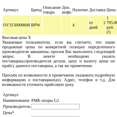
Описание
Доп.
Артикул
Бренд
Наличие
Доставка
Цена
товара
инфо
1
от 2
795.0
OV3150000600
BPW
4
дней
руб.
(!)
Высокая цена
X
Уважаемые пользователи, если вы считаете, что наши
продажные цены по конкретной позиции определенного
производителя завышены, просим Вас выполнить следующий
запрос. В анкете необходимо указать
поставщика,производителя детали, цену и валюту цены по
прайсу данного поставщика, а так же примечение.
Просьба по возможности в примечании указывать подробную
информацию о поставщике(ах). Адрес, телефон и т.д. Для
возможности уточнить прайсовую цену.
Артикул
Наименование
РМК опоры G2
Производитель
Цена*