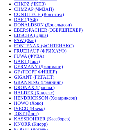
CHKPZ (ЧКПЗ)
CHMZAP (ЧМЗАП)
CONTITECH (Контитех)
DAF (ДАФ)
DONALDSON (Дональдсон)
EBERSPACHER (ЭБЕРШПЕХЕР)
EDSCHA (Эдша)
FAW (Фав)
FONTENAX (ФОНТЕНАКС)
FRUEHAUF (ФРИХАУФ)
FUWA (ФУВА)
GART (Гарт)
GERMANY (Джормани)
GF (ГЕОРГ ФИШЕР)
GIGANT (ГИГАНТ)
GRANNING (Граннинг)
GRONAX (Гронакс)
HALDEX (Халдекс)
HENDRICKSON (Хендриксон)
HOWO (Хово)
IVECO (Ивеко)
JOST (Йост)
KASSBOHRER (Касcборер)
KNORR (Кнорр)
KOGEL (Когель)