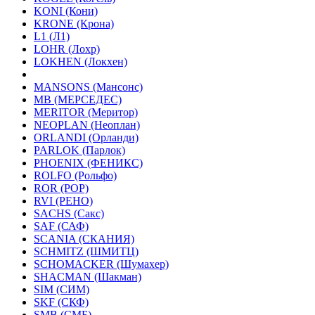
KONI (Кони)
KRONE (Крона)
L1 (Л1)
LOHR (Лохр)
LOKHEN (Локхен)
MANSONS (Мансонс)
MB (МЕРСЕДЕС)
MERITOR (Меритор)
NEOPLAN (Неоплан)
ORLANDI (Орланди)
PARLOK (Парлок)
PHOENIX (ФЕНИКС)
ROLFO (Рольфо)
ROR (РОР)
RVI (РЕНО)
SACHS (Сакс)
SAF (САФ)
SCANIA (СКАНИЯ)
SCHMITZ (ШМИТЦ)
SCHOMACKER (Шумахер)
SHACMAN (Шакман)
SIM (СИМ)
SKF (СКФ)
SMB (СМБ)