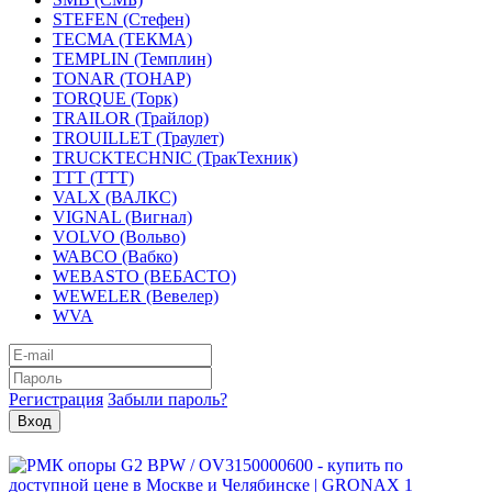
STEFEN (Стефен)
TECMA (ТЕКМА)
TEMPLIN (Темплин)
TONAR (ТОНАР)
TORQUE (Торк)
TRAILOR (Трайлор)
TROUILLET (Траулет)
TRUCKTECHNIC (ТракТехник)
TTT (ТТТ)
VALX (ВАЛКС)
VIGNAL (Вигнал)
VOLVO (Вольво)
WABCO (Вабко)
WEBASTO (ВЕБАСТО)
WEWELER (Вевелер)
WVA
Регистрация
Забыли пароль?