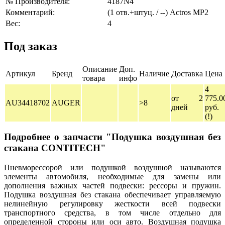
№ Производителя:
4187N4
Комментарий:
(1 отв.+штуц. / --) Actros MP2
Вес:
4
Под заказ
Описание
Доп.
Артикул
Бренд
Наличие
Доставка
Цена
товара
инфо
4
от 2
775.0
AU34418702
AUGER
>8
дней
руб.
(!)
Подробнее о запчасти "Подушка воздушная без
стакана CONTITECH"
Пневморессорой или подушкой воздушной называются
элементы автомобиля, необходимые для замены или
дополнения важных частей подвески: рессоры и пружин.
Подушка воздушная без стакана обеспечивает управляемую
нелинейную регулировку жесткости всей подвески
транспортного средства, в том числе отдельно для
определенной стороны или оси авто. Воздушная подушка