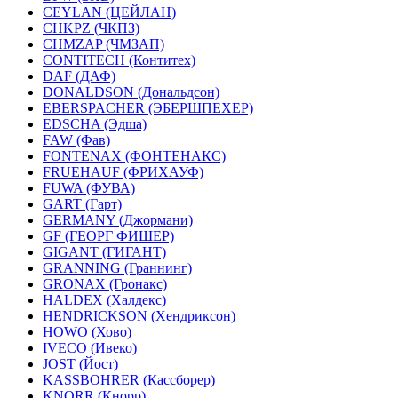
CEYLAN (ЦЕЙЛАН)
CHKPZ (ЧКПЗ)
CHMZAP (ЧМЗАП)
CONTITECH (Контитех)
DAF (ДАФ)
DONALDSON (Дональдсон)
EBERSPACHER (ЭБЕРШПЕХЕР)
EDSCHA (Эдша)
FAW (Фав)
FONTENAX (ФОНТЕНАКС)
FRUEHAUF (ФРИХАУФ)
FUWA (ФУВА)
GART (Гарт)
GERMANY (Джормани)
GF (ГЕОРГ ФИШЕР)
GIGANT (ГИГАНТ)
GRANNING (Граннинг)
GRONAX (Гронакс)
HALDEX (Халдекс)
HENDRICKSON (Хендриксон)
HOWO (Хово)
IVECO (Ивеко)
JOST (Йост)
KASSBOHRER (Касcборер)
KNORR (Кнорр)