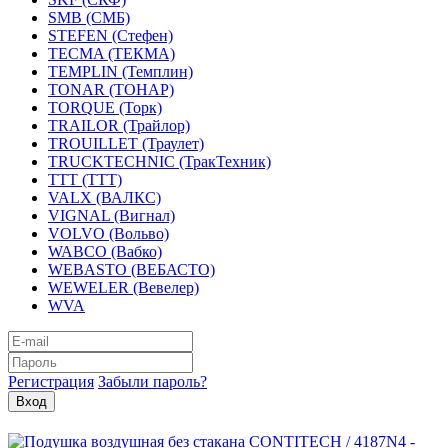
SMB (СМБ)
STEFEN (Стефен)
TECMA (ТЕКМА)
TEMPLIN (Темплин)
TONAR (ТОНАР)
TORQUE (Торк)
TRAILOR (Трайлор)
TROUILLET (Траулет)
TRUCKTECHNIC (ТракТехник)
TTT (ТТТ)
VALX (ВАЛКС)
VIGNAL (Вигнал)
VOLVO (Вольво)
WABCO (Вабко)
WEBASTO (ВЕБАСТО)
WEWELER (Вевелер)
WVA
Регистрация
Забыли пароль?