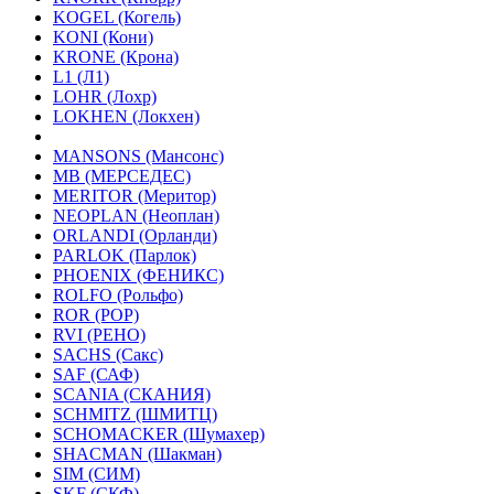
KOGEL (Когель)
KONI (Кони)
KRONE (Крона)
L1 (Л1)
LOHR (Лохр)
LOKHEN (Локхен)
MANSONS (Мансонс)
MB (МЕРСЕДЕС)
MERITOR (Меритор)
NEOPLAN (Неоплан)
ORLANDI (Орланди)
PARLOK (Парлок)
PHOENIX (ФЕНИКС)
ROLFO (Рольфо)
ROR (РОР)
RVI (РЕНО)
SACHS (Сакс)
SAF (САФ)
SCANIA (СКАНИЯ)
SCHMITZ (ШМИТЦ)
SCHOMACKER (Шумахер)
SHACMAN (Шакман)
SIM (СИМ)
SKF (СКФ)