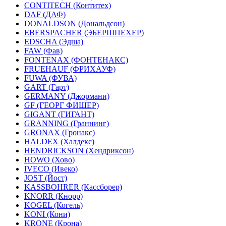
CONTITECH (Контитех)
DAF (ДАФ)
DONALDSON (Дональдсон)
EBERSPACHER (ЭБЕРШПЕХЕР)
EDSCHA (Эдша)
FAW (Фав)
FONTENAX (ФОНТЕНАКС)
FRUEHAUF (ФРИХАУФ)
FUWA (ФУВА)
GART (Гарт)
GERMANY (Джормани)
GF (ГЕОРГ ФИШЕР)
GIGANT (ГИГАНТ)
GRANNING (Граннинг)
GRONAX (Гронакс)
HALDEX (Халдекс)
HENDRICKSON (Хендриксон)
HOWO (Хово)
IVECO (Ивеко)
JOST (Йост)
KASSBOHRER (Касcборер)
KNORR (Кнорр)
KOGEL (Когель)
KONI (Кони)
KRONE (Крона)