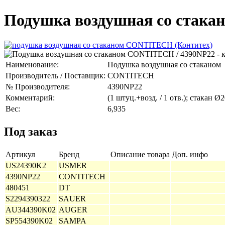
Подушка воздушная со стака
Наименование:
Подушка воздушная со стаканом
Производитель / Поставщик:
CONTITECH
№ Производителя:
4390NP22
Комментарий:
(1 штуц.+возд. / 1 отв.); стакан Ø2
Вес:
6,935
Под заказ
Артикул
Бренд
Описание товара
Доп. инфо
US24390K2
USMER
4390NP22
CONTITECH
480451
DT
S2294390322
SAUER
AU344390K02
AUGER
SP554390K02
SAMPA