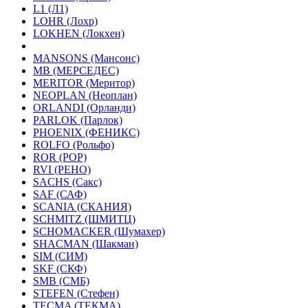
L1 (Л1)
LOHR (Лохр)
LOKHEN (Локхен)
MANSONS (Мансонс)
MB (МЕРСЕДЕС)
MERITOR (Меритор)
NEOPLAN (Неоплан)
ORLANDI (Орланди)
PARLOK (Парлок)
PHOENIX (ФЕНИКС)
ROLFO (Рольфо)
ROR (РОР)
RVI (РЕНО)
SACHS (Сакс)
SAF (САФ)
SCANIA (СКАНИЯ)
SCHMITZ (ШМИТЦ)
SCHOMACKER (Шумахер)
SHACMAN (Шакман)
SIM (СИМ)
SKF (СКФ)
SMB (СМБ)
STEFEN (Стефен)
TECMA (ТЕКМА)