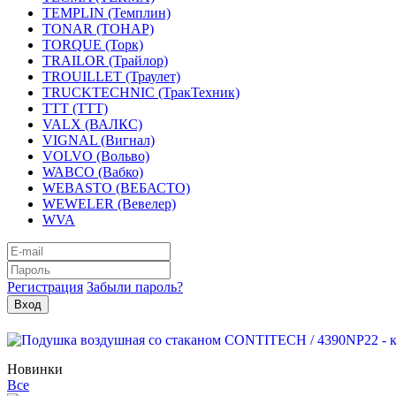
TEMPLIN (Темплин)
TONAR (ТОНАР)
TORQUE (Торк)
TRAILOR (Трайлор)
TROUILLET (Траулет)
TRUCKTECHNIC (ТракТехник)
TTT (ТТТ)
VALX (ВАЛКС)
VIGNAL (Вигнал)
VOLVO (Вольво)
WABCO (Вабко)
WEBASTO (ВЕБАСТО)
WEWELER (Вевелер)
WVA
Регистрация
Забыли пароль?
Новинки
Все