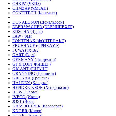
CHKPZ (ЧКПЗ)
CHMZAP (ЧМЗАП)
CONTITECH (Контитех)
DONALDSON (Дональдсон)
EBERSPACHER (ЭБЕРШПЕХЕР)
EDSCHA (Эдша)
FAW (Фав)
FONTENAX (ФОНТЕНАКС)
FRUEHAUF (ФРИХАУФ)
FUWA (ФУВА)
GART (Гарт)
GERMANY (Джормани)
GF (ГЕОРГ ФИШЕР)
GIGANT (ГИГАНТ)
GRANNING (Граннинг)
GRONAX (Гронакс)
HALDEX (Халдекс)
HENDRICKSON (Хендриксон)
HOWO (Хово)
IVECO (Ивеко)
JOST (Йост)
KASSBOHRER (Касcборер)
KNORR (Кнорр)
KOGEL (Когель)