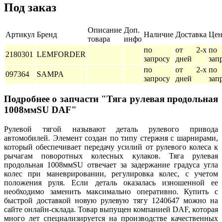
Под заказ
Описание
Доп.
Артикул
Бренд
Наличие
Доставка
Цен
товара
инфо
по
от 2-х
по
2180301
LEMFORDER
запросу
дней
зап
по
от 2-х
по
097364
SAMPA
запросу
дней
зап
Подробнее о запчасти "Тяга рулевая продольная
1008ммSU DAF"
Рулевой тягой называют деталь рулевого привода
автомобилей. Элемент создан по типу стержня с шарнирами,
который обеспечивает передачу усилий от рулевого колеса к
рычагам поворотных колесных кулаков. Тяга рулевая
продольная 1008ммSU отвечает за задержание градуса угла
колес при маневрировании, регулировка колес, с учетом
положения руля. Если деталь оказалась изношенной ее
необходимо заменить максимально оперативно. Купить с
быстрой доставкой новую рулевую тягу 1240647 можно на
сайте онлайн-склада. Товар выпущен компанией DAF, которая
много лет специализируется на производстве качественных