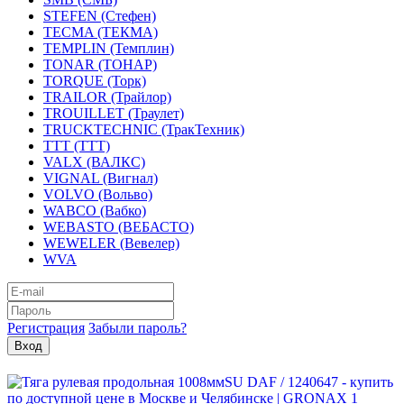
STEFEN (Стефен)
TECMA (ТЕКМА)
TEMPLIN (Темплин)
TONAR (ТОНАР)
TORQUE (Торк)
TRAILOR (Трайлор)
TROUILLET (Траулет)
TRUCKTECHNIC (ТракТехник)
TTT (ТТТ)
VALX (ВАЛКС)
VIGNAL (Вигнал)
VOLVO (Вольво)
WABCO (Вабко)
WEBASTO (ВЕБАСТО)
WEWELER (Вевелер)
WVA
Регистрация
Забыли пароль?