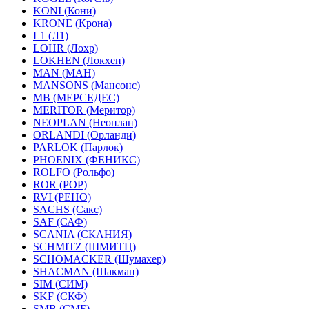
KONI (Кони)
KRONE (Крона)
L1 (Л1)
LOHR (Лохр)
LOKHEN (Локхен)
MAN (МАН)
MANSONS (Мансонс)
MB (МЕРСЕДЕС)
MERITOR (Меритор)
NEOPLAN (Неоплан)
ORLANDI (Орланди)
PARLOK (Парлок)
PHOENIX (ФЕНИКС)
ROLFO (Рольфо)
ROR (РОР)
RVI (РЕНО)
SACHS (Сакс)
SAF (САФ)
SCANIA (СКАНИЯ)
SCHMITZ (ШМИТЦ)
SCHOMACKER (Шумахер)
SHACMAN (Шакман)
SIM (СИМ)
SKF (СКФ)
SMB (СМБ)