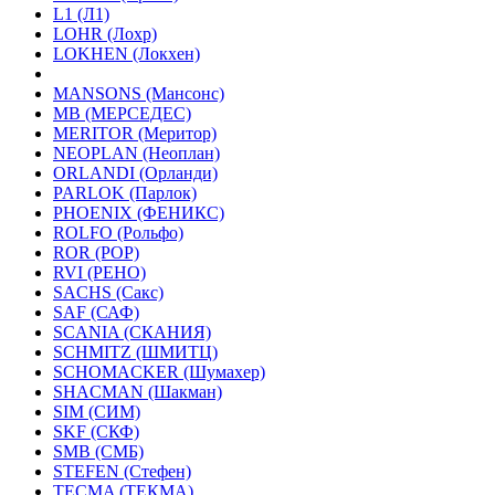
L1 (Л1)
LOHR (Лохр)
LOKHEN (Локхен)
MANSONS (Мансонс)
MB (МЕРСЕДЕС)
MERITOR (Меритор)
NEOPLAN (Неоплан)
ORLANDI (Орланди)
PARLOK (Парлок)
PHOENIX (ФЕНИКС)
ROLFO (Рольфо)
ROR (РОР)
RVI (РЕНО)
SACHS (Сакс)
SAF (САФ)
SCANIA (СКАНИЯ)
SCHMITZ (ШМИТЦ)
SCHOMACKER (Шумахер)
SHACMAN (Шакман)
SIM (СИМ)
SKF (СКФ)
SMB (СМБ)
STEFEN (Стефен)
TECMA (ТЕКМА)