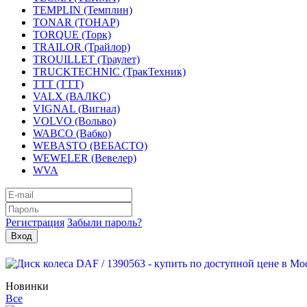
TEMPLIN (Темплин)
TONAR (ТОНАР)
TORQUE (Торк)
TRAILOR (Трайлор)
TROUILLET (Траулет)
TRUCKTECHNIC (ТракТехник)
TTT (ТТТ)
VALX (ВАЛКС)
VIGNAL (Вигнал)
VOLVO (Вольво)
WABCO (Вабко)
WEBASTO (ВЕБАСТО)
WEWELER (Вевелер)
WVA
Регистрация
Забыли пароль?
Новинки
Все