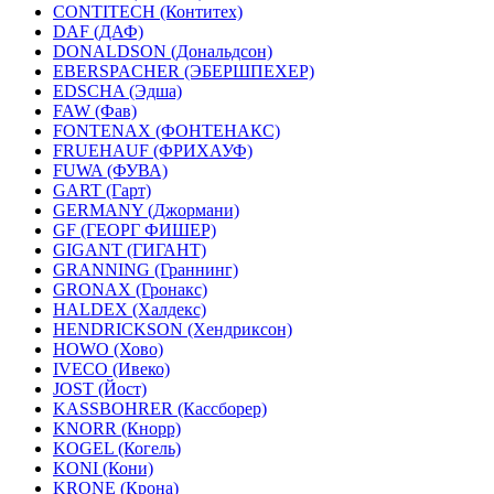
CONTITECH (Контитех)
DAF (ДАФ)
DONALDSON (Дональдсон)
EBERSPACHER (ЭБЕРШПЕХЕР)
EDSCHA (Эдша)
FAW (Фав)
FONTENAX (ФОНТЕНАКС)
FRUEHAUF (ФРИХАУФ)
FUWA (ФУВА)
GART (Гарт)
GERMANY (Джормани)
GF (ГЕОРГ ФИШЕР)
GIGANT (ГИГАНТ)
GRANNING (Граннинг)
GRONAX (Гронакс)
HALDEX (Халдекс)
HENDRICKSON (Хендриксон)
HOWO (Хово)
IVECO (Ивеко)
JOST (Йост)
KASSBOHRER (Касcборер)
KNORR (Кнорр)
KOGEL (Когель)
KONI (Кони)
KRONE (Крона)