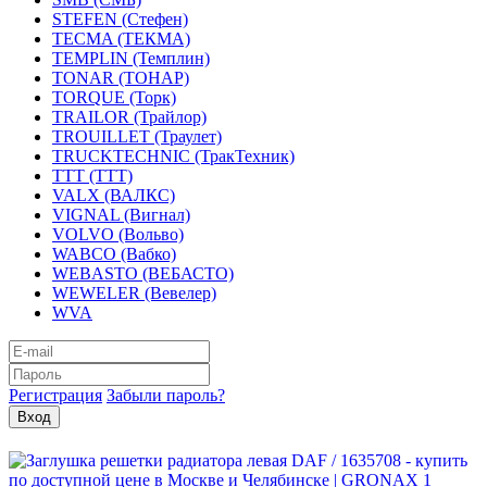
STEFEN (Стефен)
TECMA (ТЕКМА)
TEMPLIN (Темплин)
TONAR (ТОНАР)
TORQUE (Торк)
TRAILOR (Трайлор)
TROUILLET (Траулет)
TRUCKTECHNIC (ТракТехник)
TTT (ТТТ)
VALX (ВАЛКС)
VIGNAL (Вигнал)
VOLVO (Вольво)
WABCO (Вабко)
WEBASTO (ВЕБАСТО)
WEWELER (Вевелер)
WVA
Регистрация
Забыли пароль?