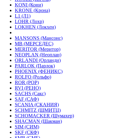
KONI (Кони)
KRONE (Крона)
L1 (Л1)
LOHR (Лохр)
LOKHEN (Локхен)
MANSONS (Мансонс)
MB (МЕРСЕДЕС)
MERITOR (Меритор)
NEOPLAN (Неоплан)
ORLANDI (Орланди)
PARLOK (Парлок)
PHOENIX (ФЕНИКС)
ROLFO (Рольфо)
ROR (РОР)
RVI (РЕНО)
SACHS (Сакс)
SAF (САФ)
SCANIA (СКАНИЯ)
SCHMITZ (ШМИТЦ)
SCHOMACKER (Шумахер)
SHACMAN (Шакман)
SIM (СИМ)
SKF (СКФ)
SMB (СМБ)