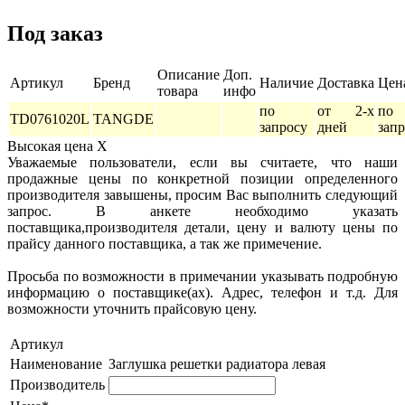
Под заказ
Описание
Доп.
Артикул
Бренд
Наличие
Доставка
Цен
товара
инфо
по
от 2-х
по
TD0761020L
TANGDE
запросу
дней
зап
Высокая цена
X
Уважаемые пользователи, если вы считаете, что наши
продажные цены по конкретной позиции определенного
производителя завышены, просим Вас выполнить следующий
запрос. В анкете необходимо указать
поставщика,производителя детали, цену и валюту цены по
прайсу данного поставщика, а так же примечение.
Просьба по возможности в примечании указывать подробную
информацию о поставщике(ах). Адрес, телефон и т.д. Для
возможности уточнить прайсовую цену.
Артикул
Наименование
Заглушка решетки радиатора левая
Производитель