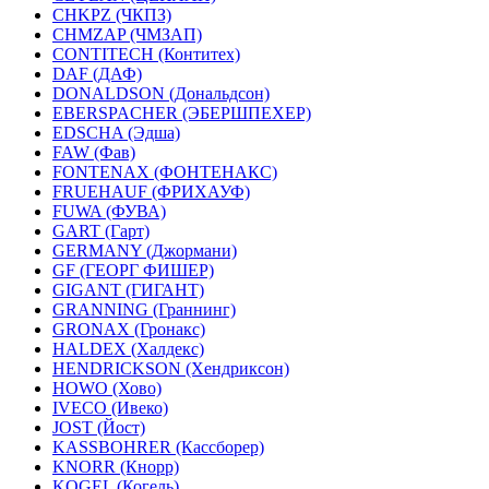
CHKPZ (ЧКПЗ)
CHMZAP (ЧМЗАП)
CONTITECH (Контитех)
DAF (ДАФ)
DONALDSON (Дональдсон)
EBERSPACHER (ЭБЕРШПЕХЕР)
EDSCHA (Эдша)
FAW (Фав)
FONTENAX (ФОНТЕНАКС)
FRUEHAUF (ФРИХАУФ)
FUWA (ФУВА)
GART (Гарт)
GERMANY (Джормани)
GF (ГЕОРГ ФИШЕР)
GIGANT (ГИГАНТ)
GRANNING (Граннинг)
GRONAX (Гронакс)
HALDEX (Халдекс)
HENDRICKSON (Хендриксон)
HOWO (Хово)
IVECO (Ивеко)
JOST (Йост)
KASSBOHRER (Касcборер)
KNORR (Кнорр)
KOGEL (Когель)