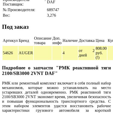
DAF
Поставщик:
№ Производителя:
689747
Вес:
3,276
Под заказ
Описание
Доп.
Артикул
Бренд
Наличие
Доставка
Цена
Ку
товара
инфо
808.00
от 2
54626
AUGER
4
руб.
дней
(!)
Подробнее о запчасти "РМК реактивной тяги
2100/SB3000 2VNT DAF"
РМК или ремонтный комплект включает в себя полный набор
механизмов, которые можно устанавливать на место
устаревших деталей одновременно. РМК реактивной тяги
2100/SB3000 2VNT экономит время, увеличивая безопасность
и повышая функциональность транспортного средства. С
этим набором элементов удастся восстановить рабочие
характеристики грузового автомобиля за короткий