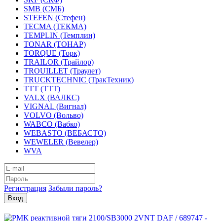
SMB (СМБ)
STEFEN (Стефен)
TECMA (ТЕКМА)
TEMPLIN (Темплин)
TONAR (ТОНАР)
TORQUE (Торк)
TRAILOR (Трайлор)
TROUILLET (Траулет)
TRUCKTECHNIC (ТракТехник)
TTT (ТТТ)
VALX (ВАЛКС)
VIGNAL (Вигнал)
VOLVO (Вольво)
WABCO (Вабко)
WEBASTO (ВЕБАСТО)
WEWELER (Вевелер)
WVA
Регистрация
Забыли пароль?