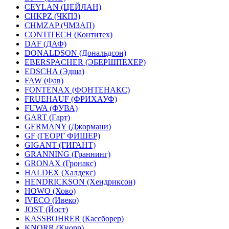
CEYLAN (ЦЕЙЛАН)
CHKPZ (ЧКПЗ)
CHMZAP (ЧМЗАП)
CONTITECH (Контитех)
DAF (ДАФ)
DONALDSON (Дональдсон)
EBERSPACHER (ЭБЕРШПЕХЕР)
EDSCHA (Эдша)
FAW (Фав)
FONTENAX (ФОНТЕНАКС)
FRUEHAUF (ФРИХАУФ)
FUWA (ФУВА)
GART (Гарт)
GERMANY (Джормани)
GF (ГЕОРГ ФИШЕР)
GIGANT (ГИГАНТ)
GRANNING (Граннинг)
GRONAX (Гронакс)
HALDEX (Халдекс)
HENDRICKSON (Хендриксон)
HOWO (Хово)
IVECO (Ивеко)
JOST (Йост)
KASSBOHRER (Касcборер)
KNORR (Кнорр)