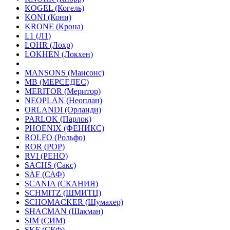
KOGEL (Когель)
KONI (Кони)
KRONE (Крона)
L1 (Л1)
LOHR (Лохр)
LOKHEN (Локхен)
MANSONS (Мансонс)
MB (МЕРСЕДЕС)
MERITOR (Меритор)
NEOPLAN (Неоплан)
ORLANDI (Орланди)
PARLOK (Парлок)
PHOENIX (ФЕНИКС)
ROLFO (Рольфо)
ROR (РОР)
RVI (РЕНО)
SACHS (Сакс)
SAF (САФ)
SCANIA (СКАНИЯ)
SCHMITZ (ШМИТЦ)
SCHOMACKER (Шумахер)
SHACMAN (Шакман)
SIM (СИМ)
SKF (СКФ)