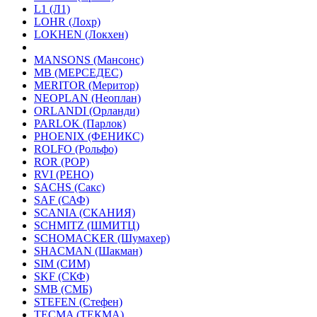
L1 (Л1)
LOHR (Лохр)
LOKHEN (Локхен)
MANSONS (Мансонс)
MB (МЕРСЕДЕС)
MERITOR (Меритор)
NEOPLAN (Неоплан)
ORLANDI (Орланди)
PARLOK (Парлок)
PHOENIX (ФЕНИКС)
ROLFO (Рольфо)
ROR (РОР)
RVI (РЕНО)
SACHS (Сакс)
SAF (САФ)
SCANIA (СКАНИЯ)
SCHMITZ (ШМИТЦ)
SCHOMACKER (Шумахер)
SHACMAN (Шакман)
SIM (СИМ)
SKF (СКФ)
SMB (СМБ)
STEFEN (Стефен)
TECMA (ТЕКМА)