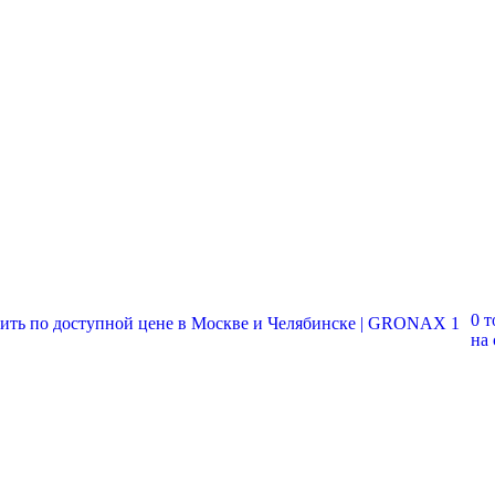
0 т
на