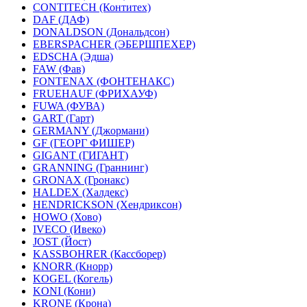
CONTITECH (Контитех)
DAF (ДАФ)
DONALDSON (Дональдсон)
EBERSPACHER (ЭБЕРШПЕХЕР)
EDSCHA (Эдша)
FAW (Фав)
FONTENAX (ФОНТЕНАКС)
FRUEHAUF (ФРИХАУФ)
FUWA (ФУВА)
GART (Гарт)
GERMANY (Джормани)
GF (ГЕОРГ ФИШЕР)
GIGANT (ГИГАНТ)
GRANNING (Граннинг)
GRONAX (Гронакс)
HALDEX (Халдекс)
HENDRICKSON (Хендриксон)
HOWO (Хово)
IVECO (Ивеко)
JOST (Йост)
KASSBOHRER (Касcборер)
KNORR (Кнорр)
KOGEL (Когель)
KONI (Кони)
KRONE (Крона)