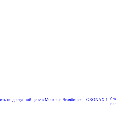
0 т
на