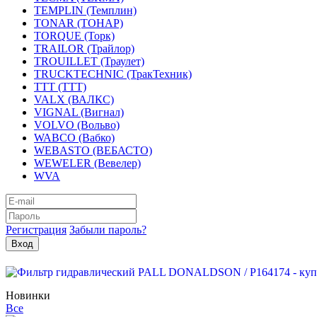
TEMPLIN (Темплин)
TONAR (ТОНАР)
TORQUE (Торк)
TRAILOR (Трайлор)
TROUILLET (Траулет)
TRUCKTECHNIC (ТракТехник)
TTT (ТТТ)
VALX (ВАЛКС)
VIGNAL (Вигнал)
VOLVO (Вольво)
WABCO (Вабко)
WEBASTO (ВЕБАСТО)
WEWELER (Вевелер)
WVA
Регистрация
Забыли пароль?
Новинки
Все