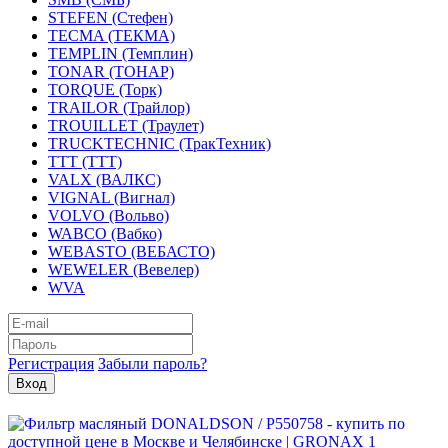
STEFEN (Стефен)
TECMA (ТЕКМА)
TEMPLIN (Темплин)
TONAR (ТОНАР)
TORQUE (Торк)
TRAILOR (Трайлор)
TROUILLET (Траулет)
TRUCKTECHNIC (ТракТехник)
TTT (ТТТ)
VALX (ВАЛКС)
VIGNAL (Вигнал)
VOLVO (Вольво)
WABCO (Вабко)
WEBASTO (ВЕБАСТО)
WEWELER (Вевелер)
WVA
Регистрация
Забыли пароль?