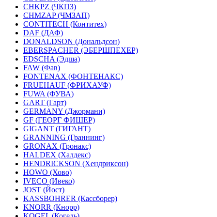
CHKPZ (ЧКПЗ)
CHMZAP (ЧМЗАП)
CONTITECH (Контитех)
DAF (ДАФ)
DONALDSON (Дональдсон)
EBERSPACHER (ЭБЕРШПЕХЕР)
EDSCHA (Эдша)
FAW (Фав)
FONTENAX (ФОНТЕНАКС)
FRUEHAUF (ФРИХАУФ)
FUWA (ФУВА)
GART (Гарт)
GERMANY (Джормани)
GF (ГЕОРГ ФИШЕР)
GIGANT (ГИГАНТ)
GRANNING (Граннинг)
GRONAX (Гронакс)
HALDEX (Халдекс)
HENDRICKSON (Хендриксон)
HOWO (Хово)
IVECO (Ивеко)
JOST (Йост)
KASSBOHRER (Касcборер)
KNORR (Кнорр)
KOGEL (Когель)