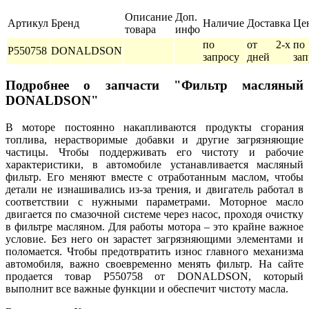
Описание
Доп.
Артикул
Бренд
Наличие
Доставка
Це
товара
инфо
по
от 2-х
по
P550758
DONALDSON
запросу
дней
зап
Подробнее о запчасти "Фильтр масляный
DONALDSON"
В моторе постоянно накапливаются продукты сгорания
топлива, нерастворимые добавки и другие загрязняющие
частицы. Чтобы поддерживать его чистоту и рабочие
характеристики, в автомобиле устанавливается масляный
фильтр. Его меняют вместе с отработанным маслом, чтобы
детали не изнашивались из-за трения, и двигатель работал в
соответствии с нужными параметрами. Моторное масло
двигается по смазочной системе через насос, проходя очистку
в фильтре масляном. Для работы мотора – это крайне важное
условие. Без него он зарастет загрязняющими элементами и
поломается. Чтобы предотвратить износ главного механизма
автомобиля, важно своевременно менять фильтр. На сайте
продается товар P550758 от DONALDSON, который
выполнит все важные функции и обеспечит чистоту масла.