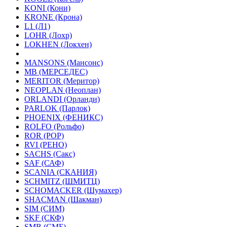
KONI (Кони)
KRONE (Крона)
L1 (Л1)
LOHR (Лохр)
LOKHEN (Локхен)
MANSONS (Мансонс)
MB (МЕРСЕДЕС)
MERITOR (Меритор)
NEOPLAN (Неоплан)
ORLANDI (Орланди)
PARLOK (Парлок)
PHOENIX (ФЕНИКС)
ROLFO (Рольфо)
ROR (РОР)
RVI (РЕНО)
SACHS (Сакс)
SAF (САФ)
SCANIA (СКАНИЯ)
SCHMITZ (ШМИТЦ)
SCHOMACKER (Шумахер)
SHACMAN (Шакман)
SIM (СИМ)
SKF (СКФ)
SMB (СМБ)