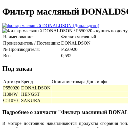
Фильтр масляный DONALDSO
Наименование:
Фильтр масляный
Производитель / Поставщик:
DONALDSON
№ Производителя:
P550920
Вес:
0,592
Под заказ
Артикул
Бренд
Описание товара
Доп. инфо
P550920
DONALDSON
H384W
HENGST
C51070
SAKURA
Подробнее о запчасти "Фильтр масляный DON
В моторе постоянно накапливаются продукты сгорания топл