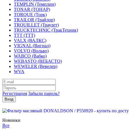
TEMPLIN (Темплин)
TONAR (ТОНАР)
TORQUE (Торк)
TRAILOR (Трайлор)
TROUILLET (Траулет)
TRUCKTECHNIC (ТракТехник)
TTT (ТТТ)
VALX (ВАЛКС)
VIGNAL (Вигнал)
VOLVO (Вольво)
WABCO (Вабко)
WEBASTO (ВЕБАСТО)
WEWELER (Вевелер)
WVA
Регистрация
Забыли пароль?
Новинки
Все