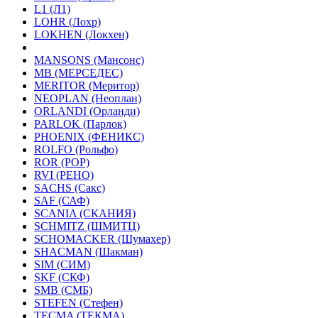
L1 (Л1)
LOHR (Лохр)
LOKHEN (Локхен)
MANSONS (Мансонс)
MB (МЕРСЕДЕС)
MERITOR (Меритор)
NEOPLAN (Неоплан)
ORLANDI (Орланди)
PARLOK (Парлок)
PHOENIX (ФЕНИКС)
ROLFO (Рольфо)
ROR (РОР)
RVI (РЕНО)
SACHS (Сакс)
SAF (САФ)
SCANIA (СКАНИЯ)
SCHMITZ (ШМИТЦ)
SCHOMACKER (Шумахер)
SHACMAN (Шакман)
SIM (СИМ)
SKF (СКФ)
SMB (СМБ)
STEFEN (Стефен)
TECMA (ТЕКМА)