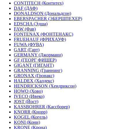
CONTITECH (Контитех)
DAF (ДАФ)
DONALDSON (Дональдсон)
EBERSPACHER (ЭБЕРШПЕХЕР)
EDSCHA (Эдша)
FAW (Фав)
FONTENAX (ФОНТЕНАКС)
FRUEHAUF (ФРИХАУФ)
FUWA (ФУВА)
GART (Гарт)
GERMANY (Джормани)
GF (ГЕОРГ ФИШЕР)
GIGANT (ГИГАНТ)
GRANNING (Граннинг)
GRONAX (Гронакс)
HALDEX (Халдекс)
HENDRICKSON (Хендриксон)
HOWO (Хово)
IVECO (Ивеко)
JOST (Йост)
KASSBOHRER (Касcборер)
KNORR (Кнорр)
KOGEL (Когель)
KONI (Кони)
KRONE (Крона)