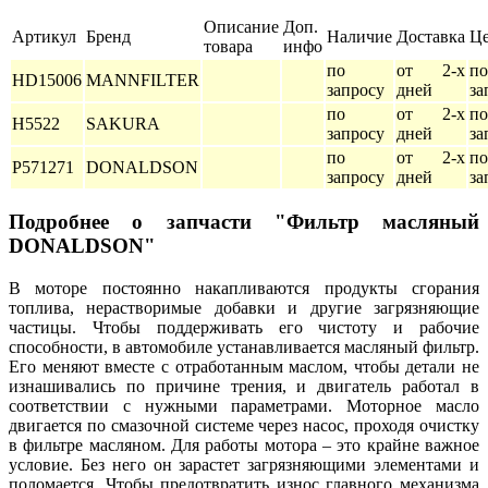
Описание
Доп.
Артикул
Бренд
Наличие
Доставка
Ц
товара
инфо
по
от 2-х
по
HD15006
MANNFILTER
запросу
дней
за
по
от 2-х
по
H5522
SAKURA
запросу
дней
за
по
от 2-х
по
P571271
DONALDSON
запросу
дней
за
Подробнее о запчасти "Фильтр масляный
DONALDSON"
В моторе постоянно накапливаются продукты сгорания
топлива, нерастворимые добавки и другие загрязняющие
частицы. Чтобы поддерживать его чистоту и рабочие
способности, в автомобиле устанавливается масляный фильтр.
Его меняют вместе с отработанным маслом, чтобы детали не
изнашивались по причине трения, и двигатель работал в
соответствии с нужными параметрами. Моторное масло
двигается по смазочной системе через насос, проходя очистку
в фильтре масляном. Для работы мотора – это крайне важное
условие. Без него он зарастет загрязняющими элементами и
поломается. Чтобы предотвратить износ главного механизма