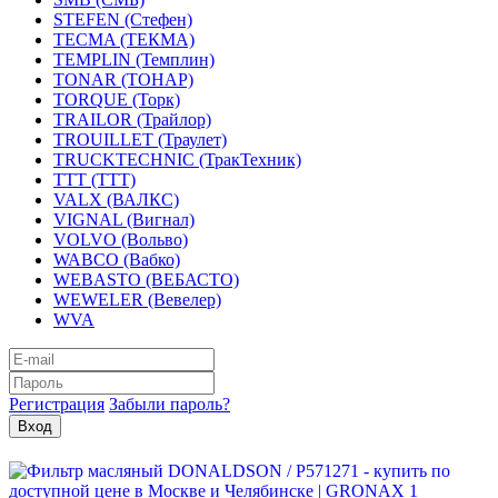
STEFEN (Стефен)
TECMA (ТЕКМА)
TEMPLIN (Темплин)
TONAR (ТОНАР)
TORQUE (Торк)
TRAILOR (Трайлор)
TROUILLET (Траулет)
TRUCKTECHNIC (ТракТехник)
TTT (ТТТ)
VALX (ВАЛКС)
VIGNAL (Вигнал)
VOLVO (Вольво)
WABCO (Вабко)
WEBASTO (ВЕБАСТО)
WEWELER (Вевелер)
WVA
Регистрация
Забыли пароль?