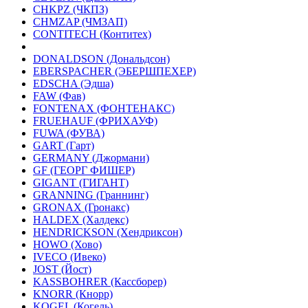
CHKPZ (ЧКПЗ)
CHMZAP (ЧМЗАП)
CONTITECH (Контитех)
DONALDSON (Дональдсон)
EBERSPACHER (ЭБЕРШПЕХЕР)
EDSCHA (Эдша)
FAW (Фав)
FONTENAX (ФОНТЕНАКС)
FRUEHAUF (ФРИХАУФ)
FUWA (ФУВА)
GART (Гарт)
GERMANY (Джормани)
GF (ГЕОРГ ФИШЕР)
GIGANT (ГИГАНТ)
GRANNING (Граннинг)
GRONAX (Гронакс)
HALDEX (Халдекс)
HENDRICKSON (Хендриксон)
HOWO (Хово)
IVECO (Ивеко)
JOST (Йост)
KASSBOHRER (Касcборер)
KNORR (Кнорр)
KOGEL (Когель)