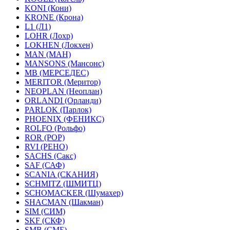
KONI (Кони)
KRONE (Крона)
L1 (Л1)
LOHR (Лохр)
LOKHEN (Локхен)
MAN (МАН)
MANSONS (Мансонс)
MB (МЕРСЕДЕС)
MERITOR (Меритор)
NEOPLAN (Неоплан)
ORLANDI (Орланди)
PARLOK (Парлок)
PHOENIX (ФЕНИКС)
ROLFO (Рольфо)
ROR (РОР)
RVI (РЕНО)
SACHS (Сакс)
SAF (САФ)
SCANIA (СКАНИЯ)
SCHMITZ (ШМИТЦ)
SCHOMACKER (Шумахер)
SHACMAN (Шакман)
SIM (СИМ)
SKF (СКФ)
SMB (СМБ)