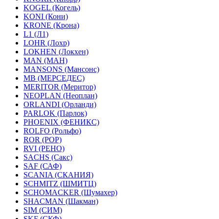
KOGEL (Когель)
KONI (Кони)
KRONE (Крона)
L1 (Л1)
LOHR (Лохр)
LOKHEN (Локхен)
MAN (МАН)
MANSONS (Мансонс)
MB (МЕРСЕДЕС)
MERITOR (Меритор)
NEOPLAN (Неоплан)
ORLANDI (Орланди)
PARLOK (Парлок)
PHOENIX (ФЕНИКС)
ROLFO (Рольфо)
ROR (РОР)
RVI (РЕНО)
SACHS (Сакс)
SAF (САФ)
SCANIA (СКАНИЯ)
SCHMITZ (ШМИТЦ)
SCHOMACKER (Шумахер)
SHACMAN (Шакман)
SIM (СИМ)
SKF (СКФ)