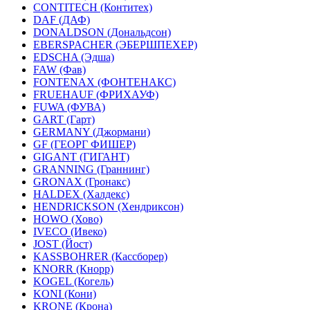
CONTITECH (Контитех)
DAF (ДАФ)
DONALDSON (Дональдсон)
EBERSPACHER (ЭБЕРШПЕХЕР)
EDSCHA (Эдша)
FAW (Фав)
FONTENAX (ФОНТЕНАКС)
FRUEHAUF (ФРИХАУФ)
FUWA (ФУВА)
GART (Гарт)
GERMANY (Джормани)
GF (ГЕОРГ ФИШЕР)
GIGANT (ГИГАНТ)
GRANNING (Граннинг)
GRONAX (Гронакс)
HALDEX (Халдекс)
HENDRICKSON (Хендриксон)
HOWO (Хово)
IVECO (Ивеко)
JOST (Йост)
KASSBOHRER (Касcборер)
KNORR (Кнорр)
KOGEL (Когель)
KONI (Кони)
KRONE (Крона)