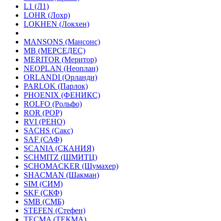
L1 (Л1)
LOHR (Лохр)
LOKHEN (Локхен)
MANSONS (Мансонс)
MB (МЕРСЕДЕС)
MERITOR (Меритор)
NEOPLAN (Неоплан)
ORLANDI (Орланди)
PARLOK (Парлок)
PHOENIX (ФЕНИКС)
ROLFO (Рольфо)
ROR (РОР)
RVI (РЕНО)
SACHS (Сакс)
SAF (САФ)
SCANIA (СКАНИЯ)
SCHMITZ (ШМИТЦ)
SCHOMACKER (Шумахер)
SHACMAN (Шакман)
SIM (СИМ)
SKF (СКФ)
SMB (СМБ)
STEFEN (Стефен)
TECMA (ТЕКМА)