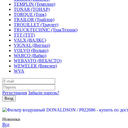
TEMPLIN (Темплин)
TONAR (ТОНАР)
TORQUE (Торк)
TRAILOR (Трайлор)
TROUILLET (Траулет)
TRUCKTECHNIC (ТракТехник)
TTT (ТТТ)
VALX (ВАЛКС)
VIGNAL (Вигнал)
VOLVO (Вольво)
WABCO (Вабко)
WEBASTO (ВЕБАСТО)
WEWELER (Вевелер)
WVA
Регистрация
Забыли пароль?
Новинки
Все