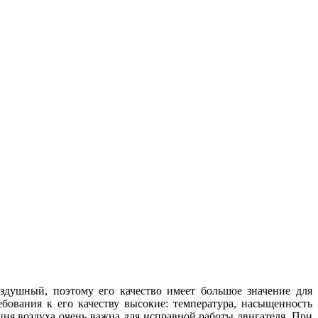
здушный, поэтому его качество имеет большое значение для
бования к его качеству высокие: температура, насыщенность
ия воздуха очень важна для исправной работы двигателя. При