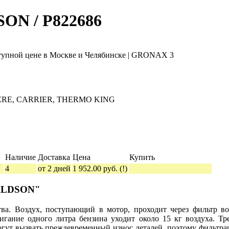
ON / P822686
ERE, CARRIER, THERMO KING
Наличие
Доставка
Цена
Купить
4
от 2 дней
1 952.00 руб.
(!)
NALDSON"
ва. Воздух, поступающий в мотор, проходит через фильтр во
игание одного литра бензина уходит около 15 кг воздуха. Тре
огут вызвать преждевременный износ деталей, поэтому фильтрац