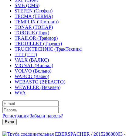
SMB (СМБ)
STEFEN (Стефен)
TECMA (ТЕКМА)
TEMPLIN (Темплин)
TONAR (ТОНАР)
TORQUE (Торк)
TRAILOR (Трайлор)
TROUILLET (Траулет)
TRUCKTECHNIC (ТракТехник)
TTT (ТТТ)
VALX (ВАЛКС)
VIGNAL (Вигнал)
VOLVO (Вольво)
WABCO (Вабко)
WEBASTO (ВЕБАСТО)
WEWELER (Вевелер)
WVA
Регистрация
Забыли пароль?