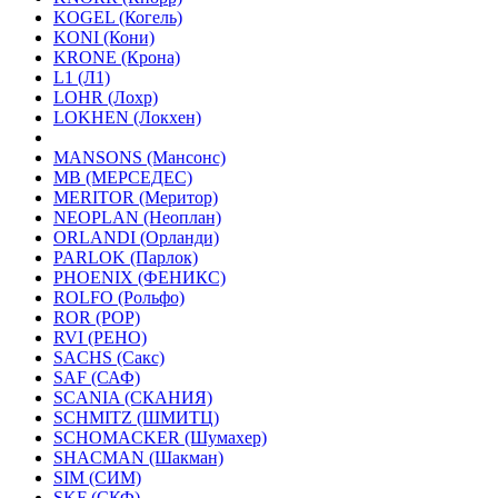
KOGEL (Когель)
KONI (Кони)
KRONE (Крона)
L1 (Л1)
LOHR (Лохр)
LOKHEN (Локхен)
MANSONS (Мансонс)
MB (МЕРСЕДЕС)
MERITOR (Меритор)
NEOPLAN (Неоплан)
ORLANDI (Орланди)
PARLOK (Парлок)
PHOENIX (ФЕНИКС)
ROLFO (Рольфо)
ROR (РОР)
RVI (РЕНО)
SACHS (Сакс)
SAF (САФ)
SCANIA (СКАНИЯ)
SCHMITZ (ШМИТЦ)
SCHOMACKER (Шумахер)
SHACMAN (Шакман)
SIM (СИМ)
SKF (СКФ)