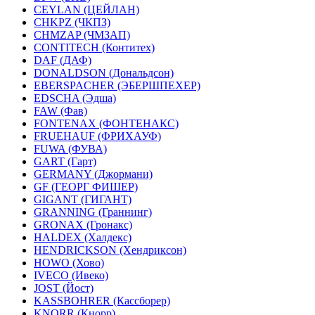
CEYLAN (ЦЕЙЛАН)
CHKPZ (ЧКПЗ)
CHMZAP (ЧМЗАП)
CONTITECH (Контитех)
DAF (ДАФ)
DONALDSON (Дональдсон)
EBERSPACHER (ЭБЕРШПЕХЕР)
EDSCHA (Эдша)
FAW (Фав)
FONTENAX (ФОНТЕНАКС)
FRUEHAUF (ФРИХАУФ)
FUWA (ФУВА)
GART (Гарт)
GERMANY (Джормани)
GF (ГЕОРГ ФИШЕР)
GIGANT (ГИГАНТ)
GRANNING (Граннинг)
GRONAX (Гронакс)
HALDEX (Халдекс)
HENDRICKSON (Хендриксон)
HOWO (Хово)
IVECO (Ивеко)
JOST (Йост)
KASSBOHRER (Касcборер)
KNORR (Кнорр)