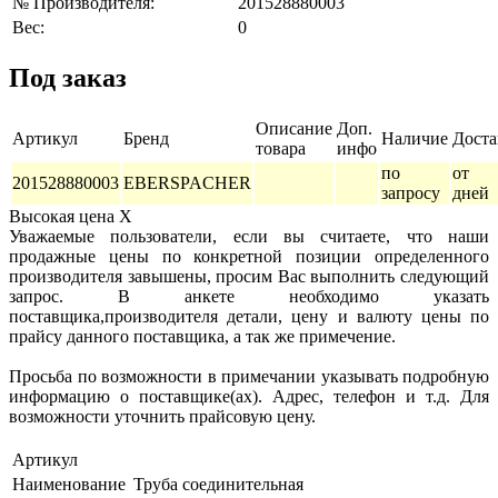
№ Производителя:
201528880003
Вес:
0
Под заказ
Описание
Доп.
Артикул
Бренд
Наличие
Доста
товара
инфо
по
от 
201528880003
EBERSPACHER
запросу
дней
Высокая цена
X
Уважаемые пользователи, если вы считаете, что наши
продажные цены по конкретной позиции определенного
производителя завышены, просим Вас выполнить следующий
запрос. В анкете необходимо указать
поставщика,производителя детали, цену и валюту цены по
прайсу данного поставщика, а так же примечение.
Просьба по возможности в примечании указывать подробную
информацию о поставщике(ах). Адрес, телефон и т.д. Для
возможности уточнить прайсовую цену.
Артикул
Наименование
Труба соединительная