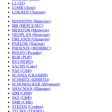
L1 (Л1)
LOHR (Лохр)
LOKHEN (Локхен)
MANSONS (Мансонс)
MB (МЕРСЕДЕС)
MERITOR (Меритор)
NEOPLAN (Неоплан)
ORLANDI (Орланди)
PARLOK (Парлок)
PHOENIX (ФЕНИКС)
ROLFO (Рольфо)
ROR (РОР)
RVI (РЕНО)
SACHS (Сакс)
SAF (САФ)
SCANIA (СКАНИЯ)
SCHMITZ (ШМИТЦ)
SCHOMACKER (Шумахер)
SHACMAN (Шакман)
SIM (СИМ)
SKF (СКФ)
SMB (СМБ)
STEFEN (Стефен)
TECMA (ТЕКМА)