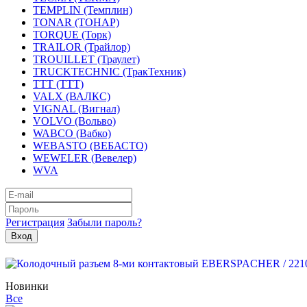
TEMPLIN (Темплин)
TONAR (ТОНАР)
TORQUE (Торк)
TRAILOR (Трайлор)
TROUILLET (Траулет)
TRUCKTECHNIC (ТракТехник)
TTT (ТТТ)
VALX (ВАЛКС)
VIGNAL (Вигнал)
VOLVO (Вольво)
WABCO (Вабко)
WEBASTO (ВЕБАСТО)
WEWELER (Вевелер)
WVA
Регистрация
Забыли пароль?
Новинки
Все