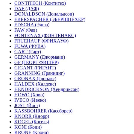
CONTITECH (Контитех)
DAF (ДАФ)
DONALDSON (Дональдсон)
EBERSPACHER (ЭБЕРШПЕХЕР)
EDSCHA (Эдша)
FAW (Фав)
FONTENAX (ФОНТЕНАКС)
FRUEHAUF (ФРИХАУФ)
FUWA (ФУВА)
GART (Гарт)
GERMANY (Джормани)
GF (ГЕОРГ ФИШЕР)
GIGANT (ГИГАНТ)
GRANNING (Граннинг)
GRONAX (Гронакс)
HALDEX (Халдекс)
HENDRICKSON (Хендриксон)
HOWO (Хово)
IVECO (Ивеко)
JOST (Йост)
KASSBOHRER (Касcборер)
KNORR (Кнорр)
KOGEL (Когель)
KONI (Кони)
KRONE (Крона)