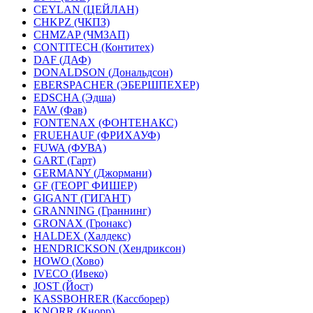
CEYLAN (ЦЕЙЛАН)
CHKPZ (ЧКПЗ)
CHMZAP (ЧМЗАП)
CONTITECH (Контитех)
DAF (ДАФ)
DONALDSON (Дональдсон)
EBERSPACHER (ЭБЕРШПЕХЕР)
EDSCHA (Эдша)
FAW (Фав)
FONTENAX (ФОНТЕНАКС)
FRUEHAUF (ФРИХАУФ)
FUWA (ФУВА)
GART (Гарт)
GERMANY (Джормани)
GF (ГЕОРГ ФИШЕР)
GIGANT (ГИГАНТ)
GRANNING (Граннинг)
GRONAX (Гронакс)
HALDEX (Халдекс)
HENDRICKSON (Хендриксон)
HOWO (Хово)
IVECO (Ивеко)
JOST (Йост)
KASSBOHRER (Касcборер)
KNORR (Кнорр)