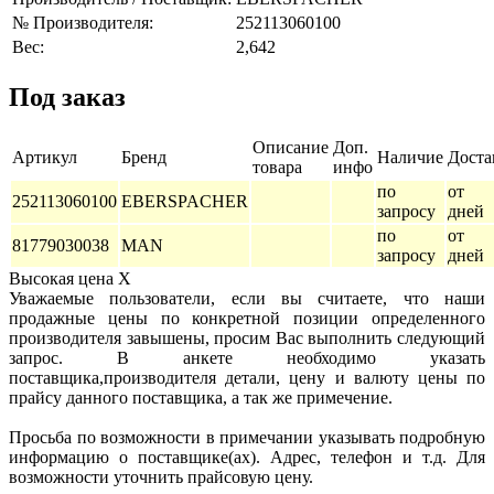
№ Производителя:
252113060100
Вес:
2,642
Под заказ
Описание
Доп.
Артикул
Бренд
Наличие
Доста
товара
инфо
по
от 2
252113060100
EBERSPACHER
запросу
дней
по
от 2
81779030038
MAN
запросу
дней
Высокая цена
X
Уважаемые пользователи, если вы считаете, что наши
продажные цены по конкретной позиции определенного
производителя завышены, просим Вас выполнить следующий
запрос. В анкете необходимо указать
поставщика,производителя детали, цену и валюту цены по
прайсу данного поставщика, а так же примечение.
Просьба по возможности в примечании указывать подробную
информацию о поставщике(ах). Адрес, телефон и т.д. Для
возможности уточнить прайсовую цену.