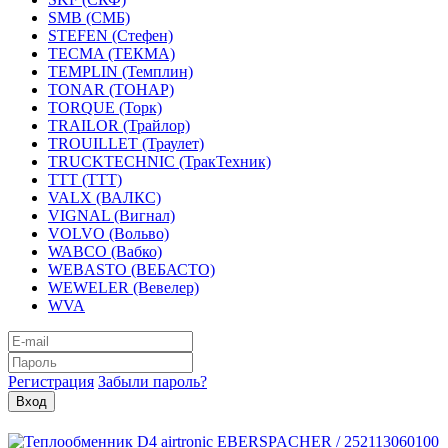
SMB (СМБ)
STEFEN (Стефен)
TECMA (ТЕКМА)
TEMPLIN (Темплин)
TONAR (ТОНАР)
TORQUE (Торк)
TRAILOR (Трайлор)
TROUILLET (Траулет)
TRUCKTECHNIC (ТракТехник)
TTT (ТТТ)
VALX (ВАЛКС)
VIGNAL (Вигнал)
VOLVO (Вольво)
WABCO (Вабко)
WEBASTO (ВЕБАСТО)
WEWELER (Вевелер)
WVA
Регистрация
Забыли пароль?