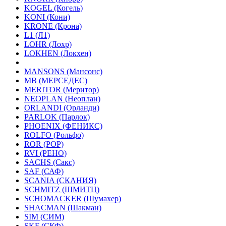
KOGEL (Когель)
KONI (Кони)
KRONE (Крона)
L1 (Л1)
LOHR (Лохр)
LOKHEN (Локхен)
MANSONS (Мансонс)
MB (МЕРСЕДЕС)
MERITOR (Меритор)
NEOPLAN (Неоплан)
ORLANDI (Орланди)
PARLOK (Парлок)
PHOENIX (ФЕНИКС)
ROLFO (Рольфо)
ROR (РОР)
RVI (РЕНО)
SACHS (Сакс)
SAF (САФ)
SCANIA (СКАНИЯ)
SCHMITZ (ШМИТЦ)
SCHOMACKER (Шумахер)
SHACMAN (Шакман)
SIM (СИМ)
SKF (СКФ)