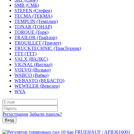
SMB (СМБ)
STEFEN (Стефен)
TECMA (ТЕКМА)
TEMPLIN (Темплин)
TONAR (ТОНАР)
TORQUE (Торк)
TRAILOR (Трайлор)
TROUILLET (Траулет)
TRUCKTECHNIC (ТракТехник)
TTT (ТТТ)
VALX (ВАЛКС)
VIGNAL (Вигнал)
VOLVO (Вольво)
WABCO (Вабко)
WEBASTO (ВЕБАСТО)
WEWELER (Вевелер)
WVA
Регистрация
Забыли пароль?