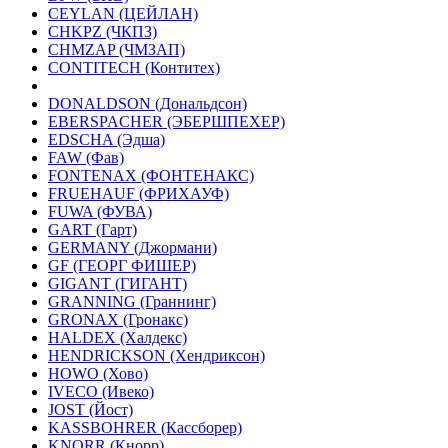
CEYLAN (ЦЕЙЛАН)
CHKPZ (ЧКПЗ)
CHMZAP (ЧМЗАП)
CONTITECH (Контитех)
DONALDSON (Дональдсон)
EBERSPACHER (ЭБЕРШПЕХЕР)
EDSCHA (Эдша)
FAW (Фав)
FONTENAX (ФОНТЕНАКС)
FRUEHAUF (ФРИХАУФ)
FUWA (ФУВА)
GART (Гарт)
GERMANY (Джормани)
GF (ГЕОРГ ФИШЕР)
GIGANT (ГИГАНТ)
GRANNING (Граннинг)
GRONAX (Гронакс)
HALDEX (Халдекс)
HENDRICKSON (Хендриксон)
HOWO (Хово)
IVECO (Ивеко)
JOST (Йост)
KASSBOHRER (Касcборер)
KNORR (Кнорр)