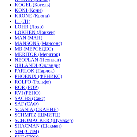
KOGEL (Когель)
KONI (Кони)
KRONE (Крона)
L1 (Л1)
LOHR (Лохр)
LOKHEN (Локхен)
MAN (МАН)
MANSONS (Мансонс)
MB (МЕРСЕДЕС)
MERITOR (Меритор)
NEOPLAN (Неоплан)
ORLANDI (Орланди)
PARLOK (Парлок)
PHOENIX (ФЕНИКС)
ROLFO (Рольфо)
ROR (РОР)
RVI (РЕНО)
SACHS (Сакс)
SAF (САФ)
SCANIA (СКАНИЯ)
SCHMITZ (ШМИТЦ)
SCHOMACKER (Шумахер)
SHACMAN (Шакман)
SIM (СИМ)
SKF (СКФ)