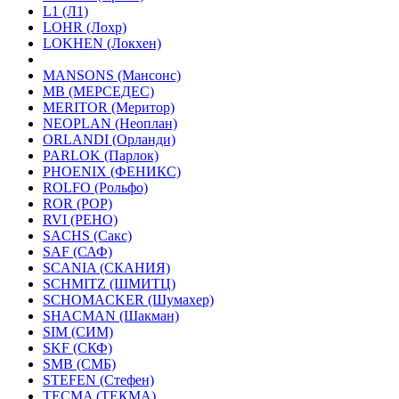
L1 (Л1)
LOHR (Лохр)
LOKHEN (Локхен)
MANSONS (Мансонс)
MB (МЕРСЕДЕС)
MERITOR (Меритор)
NEOPLAN (Неоплан)
ORLANDI (Орланди)
PARLOK (Парлок)
PHOENIX (ФЕНИКС)
ROLFO (Рольфо)
ROR (РОР)
RVI (РЕНО)
SACHS (Сакс)
SAF (САФ)
SCANIA (СКАНИЯ)
SCHMITZ (ШМИТЦ)
SCHOMACKER (Шумахер)
SHACMAN (Шакман)
SIM (СИМ)
SKF (СКФ)
SMB (СМБ)
STEFEN (Стефен)
TECMA (ТЕКМА)