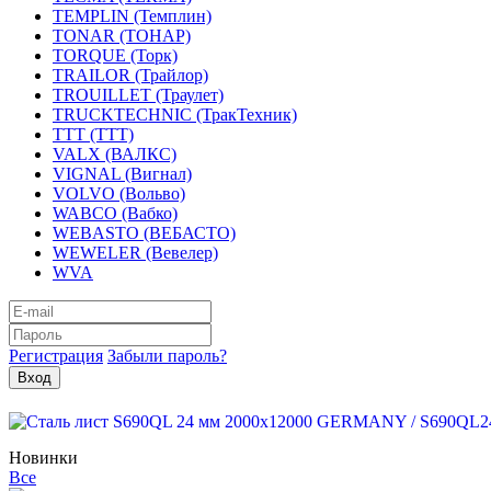
TEMPLIN (Темплин)
TONAR (ТОНАР)
TORQUE (Торк)
TRAILOR (Трайлор)
TROUILLET (Траулет)
TRUCKTECHNIC (ТракТехник)
TTT (ТТТ)
VALX (ВАЛКС)
VIGNAL (Вигнал)
VOLVO (Вольво)
WABCO (Вабко)
WEBASTO (ВЕБАСТО)
WEWELER (Вевелер)
WVA
Регистрация
Забыли пароль?
Новинки
Все