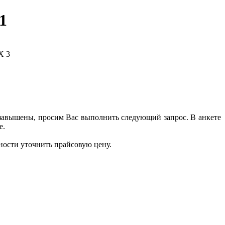
1
 завышены, просим Вас выполнить следующий запрос. В анкете
е.
ности уточнить прайсовую цену.