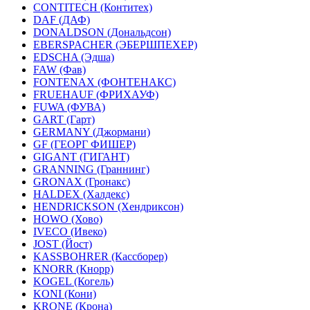
CONTITECH (Контитех)
DAF (ДАФ)
DONALDSON (Дональдсон)
EBERSPACHER (ЭБЕРШПЕХЕР)
EDSCHA (Эдша)
FAW (Фав)
FONTENAX (ФОНТЕНАКС)
FRUEHAUF (ФРИХАУФ)
FUWA (ФУВА)
GART (Гарт)
GERMANY (Джормани)
GF (ГЕОРГ ФИШЕР)
GIGANT (ГИГАНТ)
GRANNING (Граннинг)
GRONAX (Гронакс)
HALDEX (Халдекс)
HENDRICKSON (Хендриксон)
HOWO (Хово)
IVECO (Ивеко)
JOST (Йост)
KASSBOHRER (Касcборер)
KNORR (Кнорр)
KOGEL (Когель)
KONI (Кони)
KRONE (Крона)