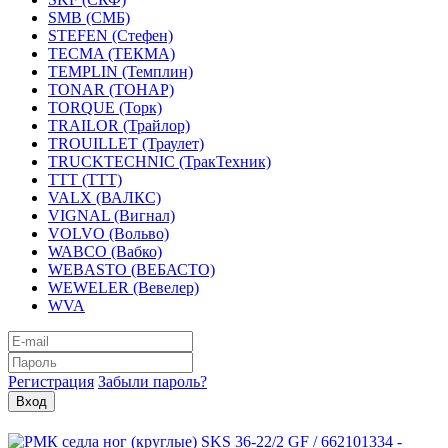
SMB (СМБ)
STEFEN (Стефен)
TECMA (ТЕКМА)
TEMPLIN (Темплин)
TONAR (ТОНАР)
TORQUE (Торк)
TRAILOR (Трайлор)
TROUILLET (Траулет)
TRUCKTECHNIC (ТракТехник)
TTT (ТТТ)
VALX (ВАЛКС)
VIGNAL (Вигнал)
VOLVO (Вольво)
WABCO (Вабко)
WEBASTO (ВЕБАСТО)
WEWELER (Вевелер)
WVA
Регистрация
Забыли пароль?