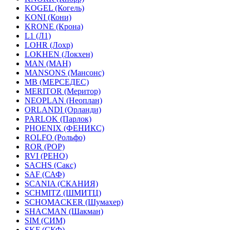
KOGEL (Когель)
KONI (Кони)
KRONE (Крона)
L1 (Л1)
LOHR (Лохр)
LOKHEN (Локхен)
MAN (МАН)
MANSONS (Мансонс)
MB (МЕРСЕДЕС)
MERITOR (Меритор)
NEOPLAN (Неоплан)
ORLANDI (Орланди)
PARLOK (Парлок)
PHOENIX (ФЕНИКС)
ROLFO (Рольфо)
ROR (РОР)
RVI (РЕНО)
SACHS (Сакс)
SAF (САФ)
SCANIA (СКАНИЯ)
SCHMITZ (ШМИТЦ)
SCHOMACKER (Шумахер)
SHACMAN (Шакман)
SIM (СИМ)
SKF (СКФ)