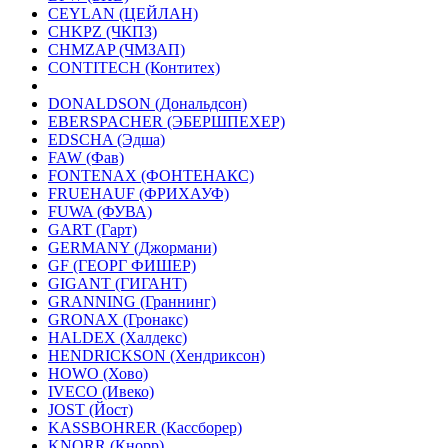
CEYLAN (ЦЕЙЛАН)
CHKPZ (ЧКПЗ)
CHMZAP (ЧМЗАП)
CONTITECH (Контитех)
DONALDSON (Дональдсон)
EBERSPACHER (ЭБЕРШПЕХЕР)
EDSCHA (Эдша)
FAW (Фав)
FONTENAX (ФОНТЕНАКС)
FRUEHAUF (ФРИХАУФ)
FUWA (ФУВА)
GART (Гарт)
GERMANY (Джормани)
GF (ГЕОРГ ФИШЕР)
GIGANT (ГИГАНТ)
GRANNING (Граннинг)
GRONAX (Гронакс)
HALDEX (Халдекс)
HENDRICKSON (Хендриксон)
HOWO (Хово)
IVECO (Ивеко)
JOST (Йост)
KASSBOHRER (Касcборер)
KNORR (Кнорр)