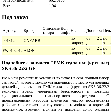
№ Производителя:
662101334
Вес:
1,94
Под заказ
Описание
Доп.
Артикул
Бренд
Наличие
Доставка
Цен
товара
инфо
по
от 2-х
по
901312
ONYARBI
запросу
дней
запр
по
от 2-х
по
FW0102012
ALON
запросу
дней
запр
Подробнее о запчасти "РМК седла ног (круглые)
SKS 36-22/2 GF"
РМК или ремонтный комплект включает в себя полный набор
запчастей, которые можно устанавливать на место устаревших
деталей одновременно. РМК седла ног (круглые) SKS 36-22/2
экономит время, увеличивая безопасность и повышая
функциональность транспортного средства. С
представленным набором элементов удастся восстановить
рабочие характеристики грузового автомобиля за короткий
промежуток времени, причем не придется долго ожидать