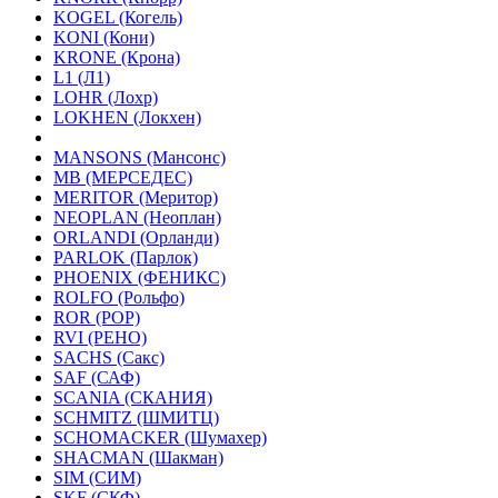
KOGEL (Когель)
KONI (Кони)
KRONE (Крона)
L1 (Л1)
LOHR (Лохр)
LOKHEN (Локхен)
MANSONS (Мансонс)
MB (МЕРСЕДЕС)
MERITOR (Меритор)
NEOPLAN (Неоплан)
ORLANDI (Орланди)
PARLOK (Парлок)
PHOENIX (ФЕНИКС)
ROLFO (Рольфо)
ROR (РОР)
RVI (РЕНО)
SACHS (Сакс)
SAF (САФ)
SCANIA (СКАНИЯ)
SCHMITZ (ШМИТЦ)
SCHOMACKER (Шумахер)
SHACMAN (Шакман)
SIM (СИМ)
SKF (СКФ)