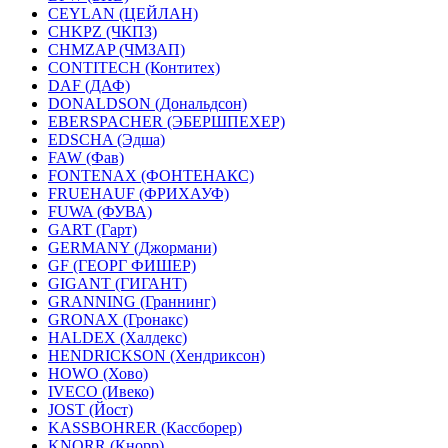
CEYLAN (ЦЕЙЛАН)
CHKPZ (ЧКПЗ)
CHMZAP (ЧМЗАП)
CONTITECH (Контитех)
DAF (ДАФ)
DONALDSON (Дональдсон)
EBERSPACHER (ЭБЕРШПЕХЕР)
EDSCHA (Эдша)
FAW (Фав)
FONTENAX (ФОНТЕНАКС)
FRUEHAUF (ФРИХАУФ)
FUWA (ФУВА)
GART (Гарт)
GERMANY (Джормани)
GF (ГЕОРГ ФИШЕР)
GIGANT (ГИГАНТ)
GRANNING (Граннинг)
GRONAX (Гронакс)
HALDEX (Халдекс)
HENDRICKSON (Хендриксон)
HOWO (Хово)
IVECO (Ивеко)
JOST (Йост)
KASSBOHRER (Касcборер)
KNORR (Кнорр)