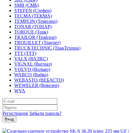
SMB (СМБ)
STEFEN (Стефен)
TECMA (ТЕКМА)
TEMPLIN (Темплин)
TONAR (ТОНАР)
TORQUE (Торк)
TRAILOR (Трайлор)
TROUILLET (Траулет)
TRUCKTECHNIC (ТракТехник)
TTT (ТТТ)
VALX (ВАЛКС)
VIGNAL (Вигнал)
VOLVO (Вольво)
WABCO (Вабко)
WEBASTO (ВЕБАСТО)
WEWELER (Вевелер)
WVA
Регистрация
Забыли пароль?