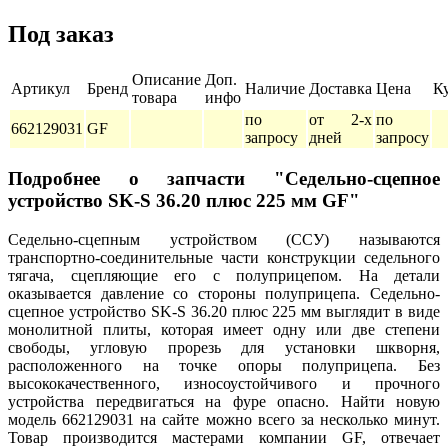
Под заказ
Описание
Доп.
Артикул
Бренд
Наличие
Доставка
Цена
К
товара
инфо
по
от 2-х
по
662129031
GF
запросу
дней
запросу
Подробнее о запчасти "Седельно-сцепное
устройство SK-S 36.20 плюс 225 мм GF"
Седельно-сцепным устройством (ССУ) называются
транспортно-соединительные части конструкции седельного
тягача, сцепляющие его с полуприцепом. На детали
оказывается давление со стороны полуприцепа. Седельно-
сцепное устройство SK-S 36.20 плюс 225 мм выглядит в виде
монолитной плиты, которая имеет одну или две степени
свободы, угловую прорезь для установки шкворня,
расположенного на точке опоры полуприцепа. Без
высококачественного, износоустойчивого и прочного
устройства передвигаться на фуре опасно. Найти новую
модель 662129031 на сайте можно всего за несколько минут.
Товар производится мастерами компании GF, отвечает