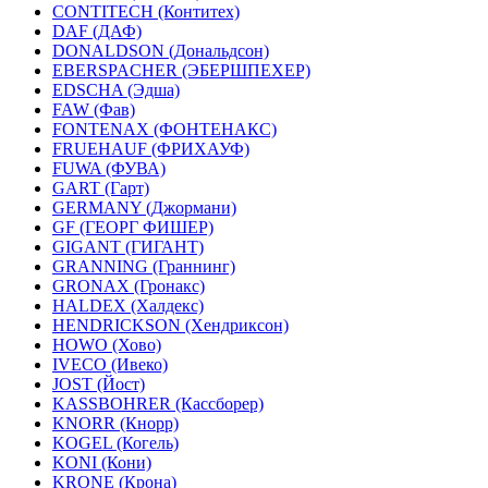
CONTITECH (Контитех)
DAF (ДАФ)
DONALDSON (Дональдсон)
EBERSPACHER (ЭБЕРШПЕХЕР)
EDSCHA (Эдша)
FAW (Фав)
FONTENAX (ФОНТЕНАКС)
FRUEHAUF (ФРИХАУФ)
FUWA (ФУВА)
GART (Гарт)
GERMANY (Джормани)
GF (ГЕОРГ ФИШЕР)
GIGANT (ГИГАНТ)
GRANNING (Граннинг)
GRONAX (Гронакс)
HALDEX (Халдекс)
HENDRICKSON (Хендриксон)
HOWO (Хово)
IVECO (Ивеко)
JOST (Йост)
KASSBOHRER (Касcборер)
KNORR (Кнорр)
KOGEL (Когель)
KONI (Кони)
KRONE (Крона)