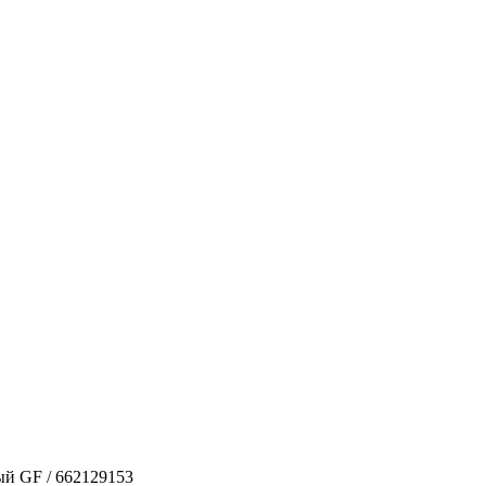
й GF / 662129153