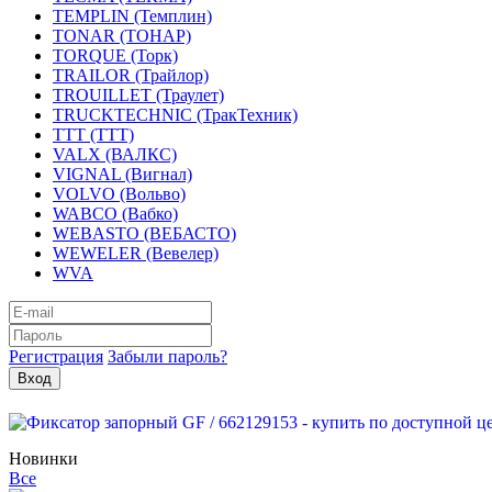
TEMPLIN (Темплин)
TONAR (ТОНАР)
TORQUE (Торк)
TRAILOR (Трайлор)
TROUILLET (Траулет)
TRUCKTECHNIC (ТракТехник)
TTT (ТТТ)
VALX (ВАЛКС)
VIGNAL (Вигнал)
VOLVO (Вольво)
WABCO (Вабко)
WEBASTO (ВЕБАСТО)
WEWELER (Вевелер)
WVA
Регистрация
Забыли пароль?
Новинки
Все