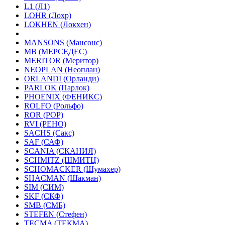
L1 (Л1)
LOHR (Лохр)
LOKHEN (Локхен)
MANSONS (Мансонс)
MB (МЕРСЕДЕС)
MERITOR (Меритор)
NEOPLAN (Неоплан)
ORLANDI (Орланди)
PARLOK (Парлок)
PHOENIX (ФЕНИКС)
ROLFO (Рольфо)
ROR (РОР)
RVI (РЕНО)
SACHS (Сакс)
SAF (САФ)
SCANIA (СКАНИЯ)
SCHMITZ (ШМИТЦ)
SCHOMACKER (Шумахер)
SHACMAN (Шакман)
SIM (СИМ)
SKF (СКФ)
SMB (СМБ)
STEFEN (Стефен)
TECMA (ТЕКМА)