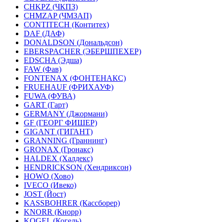
CHKPZ (ЧКПЗ)
CHMZAP (ЧМЗАП)
CONTITECH (Контитех)
DAF (ДАФ)
DONALDSON (Дональдсон)
EBERSPACHER (ЭБЕРШПЕХЕР)
EDSCHA (Эдша)
FAW (Фав)
FONTENAX (ФОНТЕНАКС)
FRUEHAUF (ФРИХАУФ)
FUWA (ФУВА)
GART (Гарт)
GERMANY (Джормани)
GF (ГЕОРГ ФИШЕР)
GIGANT (ГИГАНТ)
GRANNING (Граннинг)
GRONAX (Гронакс)
HALDEX (Халдекс)
HENDRICKSON (Хендриксон)
HOWO (Хово)
IVECO (Ивеко)
JOST (Йост)
KASSBOHRER (Касcборер)
KNORR (Кнорр)
KOGEL (Когель)