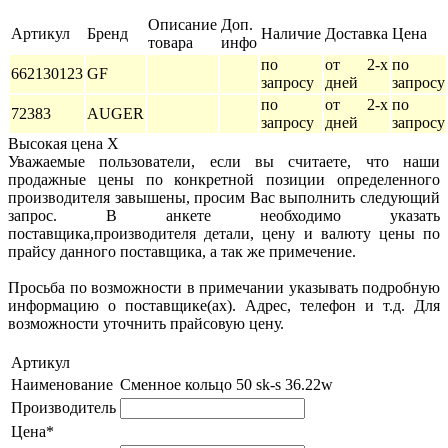
Описание
Доп.
Артикул
Бренд
Наличие
Доставка
Цена
товара
инфо
по
от 2-х
по
662130123
GF
запросу
дней
запросу
по
от 2-х
по
72383
AUGER
запросу
дней
запросу
Высокая цена
X
Уважаемые пользователи, если вы считаете, что наши
продажные цены по конкретной позиции определенного
производителя завышены, просим Вас выполнить следующий
запрос. В анкете необходимо указать
поставщика,производителя детали, цену и валюту цены по
прайсу данного поставщика, а так же примечение.
Просьба по возможности в примечании указывать подробную
информацию о поставщике(ах). Адрес, телефон и т.д. Для
возможности уточнить прайсовую цену.
Артикул
Наименование
Сменное кольцо 50 sk-s 36.22w
Производитель
Цена*