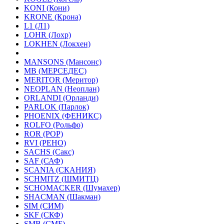
KONI (Кони)
KRONE (Крона)
L1 (Л1)
LOHR (Лохр)
LOKHEN (Локхен)
MANSONS (Мансонс)
MB (МЕРСЕДЕС)
MERITOR (Меритор)
NEOPLAN (Неоплан)
ORLANDI (Орланди)
PARLOK (Парлок)
PHOENIX (ФЕНИКС)
ROLFO (Рольфо)
ROR (РОР)
RVI (РЕНО)
SACHS (Сакс)
SAF (САФ)
SCANIA (СКАНИЯ)
SCHMITZ (ШМИТЦ)
SCHOMACKER (Шумахер)
SHACMAN (Шакман)
SIM (СИМ)
SKF (СКФ)
SMB (СМБ)