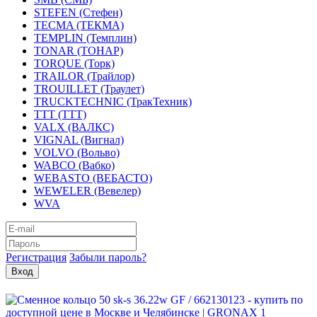
STEFEN (Стефен)
TECMA (ТЕКМА)
TEMPLIN (Темплин)
TONAR (ТОНАР)
TORQUE (Торк)
TRAILOR (Трайлор)
TROUILLET (Траулет)
TRUCKTECHNIC (ТракТехник)
TTT (ТТТ)
VALX (ВАЛКС)
VIGNAL (Вигнал)
VOLVO (Вольво)
WABCO (Вабко)
WEBASTO (ВЕБАСТО)
WEWELER (Вевелер)
WVA
Регистрация
Забыли пароль?