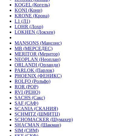
KOGEL (Когель)
KONI (Кони)
KRONE (Крона)
L1 (Л1)
LOHR (Лохр)
LOKHEN (Локхен)
MANSONS (Мансонс)
MB (МЕРСЕДЕС)
MERITOR (Меритор)
NEOPLAN (Неоплан)
ORLANDI (Орланди)
PARLOK (Парлок)
PHOENIX (ФЕНИКС)
ROLFO (Рольфо)
ROR (РОР)
RVI (РЕНО)
SACHS (Сакс)
SAF (САФ)
SCANIA (СКАНИЯ)
SCHMITZ (ШМИТЦ)
SCHOMACKER (Шумахер)
SHACMAN (Шакман)
SIM (СИМ)
SKF (СКФ)