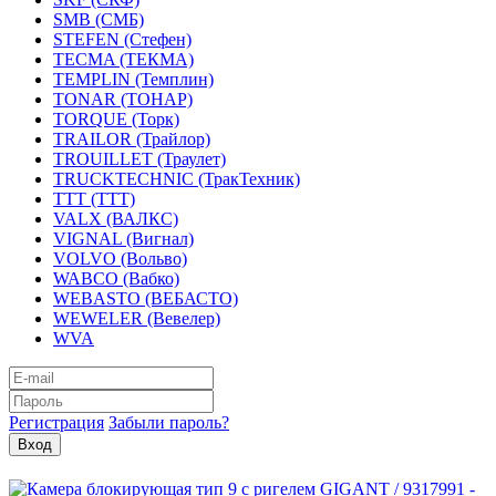
SMB (СМБ)
STEFEN (Стефен)
TECMA (ТЕКМА)
TEMPLIN (Темплин)
TONAR (ТОНАР)
TORQUE (Торк)
TRAILOR (Трайлор)
TROUILLET (Траулет)
TRUCKTECHNIC (ТракТехник)
TTT (ТТТ)
VALX (ВАЛКС)
VIGNAL (Вигнал)
VOLVO (Вольво)
WABCO (Вабко)
WEBASTO (ВЕБАСТО)
WEWELER (Вевелер)
WVA
Регистрация
Забыли пароль?