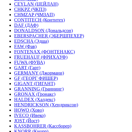
CEYLAN (ЦЕЙЛАН)
CHKPZ (ЧКПЗ)
CHMZAP (ЧМЗАП)
CONTITECH (Контитех)
DAF (ДАФ)
DONALDSON (Дональдсон)
EBERSPACHER (ЭБЕРШПЕХЕР)
EDSCHA (Эдша)
FAW (Фав)
FONTENAX (ФОНТЕНАКС)
FRUEHAUF (ФРИХАУФ)
FUWA (ФУВА)
GART (Гарт)
GERMANY (Джормани)
GF (ГЕОРГ ФИШЕР)
GIGANT (ГИГАНТ)
GRANNING (Граннинг)
GRONAX (Гронакс)
HALDEX (Халдекс)
HENDRICKSON (Хендриксон)
HOWO (Хово)
IVECO (Ивеко)
JOST (Йост)
KASSBOHRER (Касcборер)
KNORR (Кнорр)