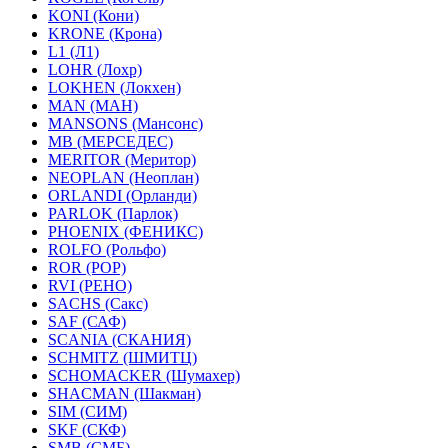
KONI (Кони)
KRONE (Крона)
L1 (Л1)
LOHR (Лохр)
LOKHEN (Локхен)
MAN (МАН)
MANSONS (Мансонс)
MB (МЕРСЕДЕС)
MERITOR (Меритор)
NEOPLAN (Неоплан)
ORLANDI (Орланди)
PARLOK (Парлок)
PHOENIX (ФЕНИКС)
ROLFO (Рольфо)
ROR (РОР)
RVI (РЕНО)
SACHS (Сакс)
SAF (САФ)
SCANIA (СКАНИЯ)
SCHMITZ (ШМИТЦ)
SCHOMACKER (Шумахер)
SHACMAN (Шакман)
SIM (СИМ)
SKF (СКФ)
SMB (СМБ)