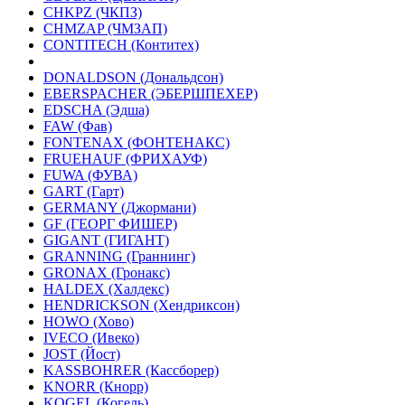
CHKPZ (ЧКПЗ)
CHMZAP (ЧМЗАП)
CONTITECH (Контитех)
DONALDSON (Дональдсон)
EBERSPACHER (ЭБЕРШПЕХЕР)
EDSCHA (Эдша)
FAW (Фав)
FONTENAX (ФОНТЕНАКС)
FRUEHAUF (ФРИХАУФ)
FUWA (ФУВА)
GART (Гарт)
GERMANY (Джормани)
GF (ГЕОРГ ФИШЕР)
GIGANT (ГИГАНТ)
GRANNING (Граннинг)
GRONAX (Гронакс)
HALDEX (Халдекс)
HENDRICKSON (Хендриксон)
HOWO (Хово)
IVECO (Ивеко)
JOST (Йост)
KASSBOHRER (Касcборер)
KNORR (Кнорр)
KOGEL (Когель)