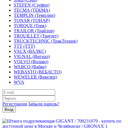
STEFEN (Стефен)
TECMA (ТЕКМА)
TEMPLIN (Темплин)
TONAR (ТОНАР)
TORQUE (Торк)
TRAILOR (Трайлор)
TROUILLET (Траулет)
TRUCKTECHNIC (ТракТехник)
TTT (ТТТ)
VALX (ВАЛКС)
VIGNAL (Вигнал)
VOLVO (Вольво)
WABCO (Вабко)
WEBASTO (ВЕБАСТО)
WEWELER (Вевелер)
WVA
Регистрация
Забыли пароль?