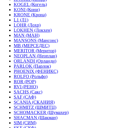
KOGEL (Когель)
KONI (Кони)
KRONE (Крона)
L1 (Л1)
LOHR (Лохр)
LOKHEN (Локхен)
MAN (МАН)
MANSONS (Мансонс)
MB (МЕРСЕДЕС)
MERITOR (Меритор)
NEOPLAN (Неоплан)
ORLANDI (Орланди)
PARLOK (Парлок)
PHOENIX (ФЕНИКС)
ROLFO (Рольфо)
ROR (РОР)
RVI (РЕНО)
SACHS (Сакс)
SAF (САФ)
SCANIA (СКАНИЯ)
SCHMITZ (ШМИТЦ)
SCHOMACKER (Шумахер)
SHACMAN (Шакман)
SIM (СИМ)
SKF (СКФ)