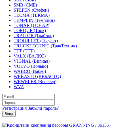
SMB (СМБ)
STEFEN (Стефен)
TECMA (ТЕКМА)
TEMPLIN (Темплин)
TONAR (ТОНАР)
TORQUE (Торк)
TRAILOR (Трайлор)
TROUILLET (Траулет)
TRUCKTECHNIC (ТракТехник)
TTT (ТТТ)
VALX (ВАЛКС)
VIGNAL (Вигнал)
VOLVO (Вольво)
WABCO (Вабко)
WEBASTO (ВЕБАСТО)
WEWELER (Вевелер)
WVA
Регистрация
Забыли пароль?