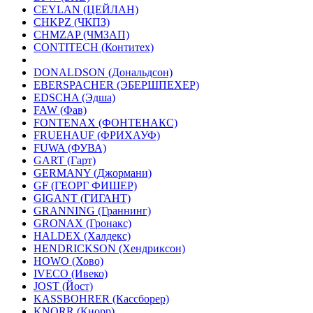
CEYLAN (ЦЕЙЛАН)
CHKPZ (ЧКПЗ)
CHMZAP (ЧМЗАП)
CONTITECH (Контитех)
DONALDSON (Дональдсон)
EBERSPACHER (ЭБЕРШПЕХЕР)
EDSCHA (Эдша)
FAW (Фав)
FONTENAX (ФОНТЕНАКС)
FRUEHAUF (ФРИХАУФ)
FUWA (ФУВА)
GART (Гарт)
GERMANY (Джормани)
GF (ГЕОРГ ФИШЕР)
GIGANT (ГИГАНТ)
GRANNING (Граннинг)
GRONAX (Гронакс)
HALDEX (Халдекс)
HENDRICKSON (Хендриксон)
HOWO (Хово)
IVECO (Ивеко)
JOST (Йост)
KASSBOHRER (Касcборер)
KNORR (Кнорр)