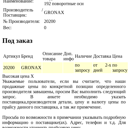
Наименование:
192 поворотные оси
Производитель /
GRONAX
Поставщик:
№ Производителя:
20200
Вес:
0
Под заказ
Описание
Доп.
Артикул
Бренд
Наличие
Доставка
Цена
товара
инфо
по
от 2-х
по
20200
GRONAX
запросу
дней
запросу
Высокая цена
X
Уважаемые пользователи, если вы считаете, что наши
продажные цены по конкретной позиции определенного
производителя завышены, просим Вас выполнить следующий
запрос. В анкете необходимо указать
поставщика,производителя детали, цену и валюту цены по
прайсу данного поставщика, а так же примечение.
Просьба по возможности в примечании указывать подробную
информацию о поставщике(ах). Адрес, телефон и т.д. Для
возможности уточнить прайсовую цену.