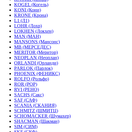
KOGEL (Когель)
KONI (Кони)
KRONE (Крона)
L1 (Л1)
LOHR (Лохр)
LOKHEN (Локхен)
MAN (МАН)
MANSONS (Мансонс)
MB (МЕРСЕДЕС)
MERITOR (Меритор)
NEOPLAN (Неоплан)
ORLANDI (Орланди)
PARLOK (Парлок)
PHOENIX (ФЕНИКС)
ROLFO (Рольфо)
ROR (РОР)
RVI (РЕНО)
SACHS (Сакс)
SAF (САФ)
SCANIA (СКАНИЯ)
SCHMITZ (ШМИТЦ)
SCHOMACKER (Шумахер)
SHACMAN (Шакман)
SIM (СИМ)
SKF (СКФ)