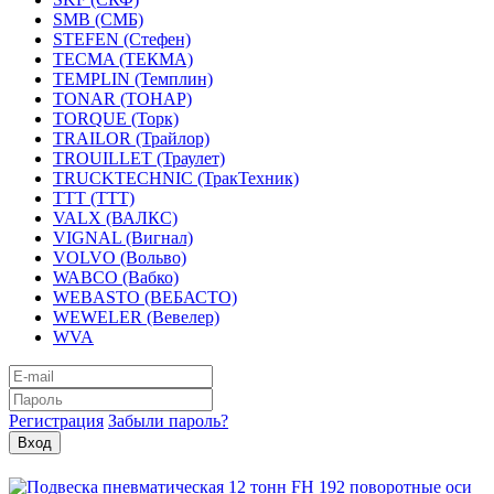
SMB (СМБ)
STEFEN (Стефен)
TECMA (ТЕКМА)
TEMPLIN (Темплин)
TONAR (ТОНАР)
TORQUE (Торк)
TRAILOR (Трайлор)
TROUILLET (Траулет)
TRUCKTECHNIC (ТракТехник)
TTT (ТТТ)
VALX (ВАЛКС)
VIGNAL (Вигнал)
VOLVO (Вольво)
WABCO (Вабко)
WEBASTO (ВЕБАСТО)
WEWELER (Вевелер)
WVA
Регистрация
Забыли пароль?