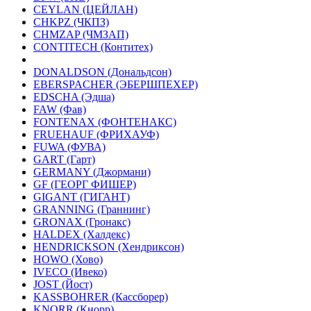
CEYLAN (ЦЕЙЛАН)
CHKPZ (ЧКПЗ)
CHMZAP (ЧМЗАП)
CONTITECH (Контитех)
DONALDSON (Дональдсон)
EBERSPACHER (ЭБЕРШПЕХЕР)
EDSCHA (Эдша)
FAW (Фав)
FONTENAX (ФОНТЕНАКС)
FRUEHAUF (ФРИХАУФ)
FUWA (ФУВА)
GART (Гарт)
GERMANY (Джормани)
GF (ГЕОРГ ФИШЕР)
GIGANT (ГИГАНТ)
GRANNING (Граннинг)
GRONAX (Гронакс)
HALDEX (Халдекс)
HENDRICKSON (Хендриксон)
HOWO (Хово)
IVECO (Ивеко)
JOST (Йост)
KASSBOHRER (Касcборер)
KNORR (Кнорр)