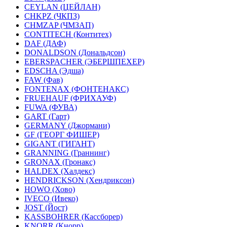
CEYLAN (ЦЕЙЛАН)
CHKPZ (ЧКПЗ)
CHMZAP (ЧМЗАП)
CONTITECH (Контитех)
DAF (ДАФ)
DONALDSON (Дональдсон)
EBERSPACHER (ЭБЕРШПЕХЕР)
EDSCHA (Эдша)
FAW (Фав)
FONTENAX (ФОНТЕНАКС)
FRUEHAUF (ФРИХАУФ)
FUWA (ФУВА)
GART (Гарт)
GERMANY (Джормани)
GF (ГЕОРГ ФИШЕР)
GIGANT (ГИГАНТ)
GRANNING (Граннинг)
GRONAX (Гронакс)
HALDEX (Халдекс)
HENDRICKSON (Хендриксон)
HOWO (Хово)
IVECO (Ивеко)
JOST (Йост)
KASSBOHRER (Касcборер)
KNORR (Кнорр)