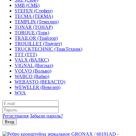
SMB (СМБ)
STEFEN (Стефен)
TECMA (ТЕКМА)
TEMPLIN (Темплин)
TONAR (ТОНАР)
TORQUE (Торк)
TRAILOR (Трайлор)
TROUILLET (Траулет)
TRUCKTECHNIC (ТракТехник)
TTT (ТТТ)
VALX (ВАЛКС)
VIGNAL (Вигнал)
VOLVO (Вольво)
WABCO (Вабко)
WEBASTO (ВЕБАСТО)
WEWELER (Вевелер)
WVA
Регистрация
Забыли пароль?