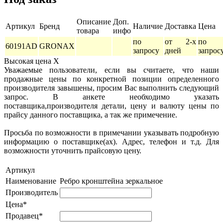
Описание
Доп.
Артикул
Бренд
Наличие
Доставка
Цена
товара
инфо
по
от 2-х
по
60191AD
GRONAX
запросу
дней
запрос
Высокая цена
X
Уважаемые пользователи, если вы считаете, что наши
продажные цены по конкретной позиции определенного
производителя завышены, просим Вас выполнить следующий
запрос. В анкете необходимо указать
поставщика,производителя детали, цену и валюту цены по
прайсу данного поставщика, а так же примечение.
Просьба по возможности в примечании указывать подробную
информацию о поставщике(ах). Адрес, телефон и т.д. Для
возможности уточнить прайсовую цену.
Артикул
Наименование
Ребро кронштейна зеркальное
Производитель
Цена*
Продавец*