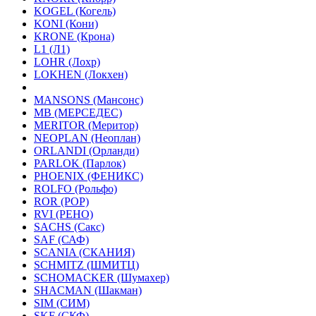
KOGEL (Когель)
KONI (Кони)
KRONE (Крона)
L1 (Л1)
LOHR (Лохр)
LOKHEN (Локхен)
MANSONS (Мансонс)
MB (МЕРСЕДЕС)
MERITOR (Меритор)
NEOPLAN (Неоплан)
ORLANDI (Орланди)
PARLOK (Парлок)
PHOENIX (ФЕНИКС)
ROLFO (Рольфо)
ROR (РОР)
RVI (РЕНО)
SACHS (Сакс)
SAF (САФ)
SCANIA (СКАНИЯ)
SCHMITZ (ШМИТЦ)
SCHOMACKER (Шумахер)
SHACMAN (Шакман)
SIM (СИМ)
SKF (СКФ)