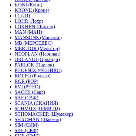
KONI (Кони)
KRONE (Крона)
L1 (Л1)
LOHR (Лохр)
LOKHEN (Локхен)
MAN (МАН)
MANSONS (Мансонс)
MB (МЕРСЕДЕС)
MERITOR (Меритор)
NEOPLAN (Неоплан)
ORLANDI (Орланди)
PARLOK (Парлок)
PHOENIX (ФЕНИКС)
ROLFO (Рольфо)
ROR (РОР)
RVI (РЕНО)
SACHS (Сакс)
SAF (САФ)
SCANIA (СКАНИЯ)
SCHMITZ (ШМИТЦ)
SCHOMACKER (Шумахер)
SHACMAN (Шакман)
SIM (СИМ)
SKF (СКФ)
SMB (СМБ)