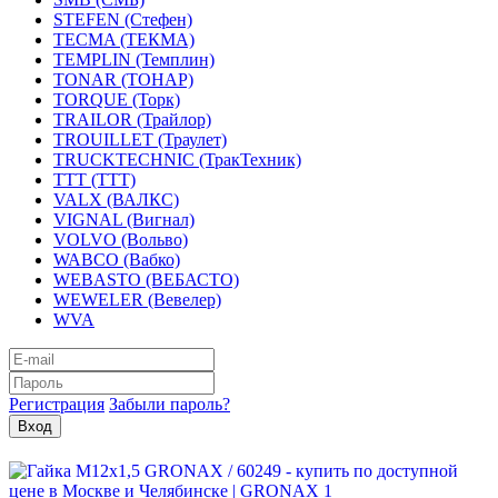
STEFEN (Стефен)
TECMA (ТЕКМА)
TEMPLIN (Темплин)
TONAR (ТОНАР)
TORQUE (Торк)
TRAILOR (Трайлор)
TROUILLET (Траулет)
TRUCKTECHNIC (ТракТехник)
TTT (ТТТ)
VALX (ВАЛКС)
VIGNAL (Вигнал)
VOLVO (Вольво)
WABCO (Вабко)
WEBASTO (ВЕБАСТО)
WEWELER (Вевелер)
WVA
Регистрация
Забыли пароль?