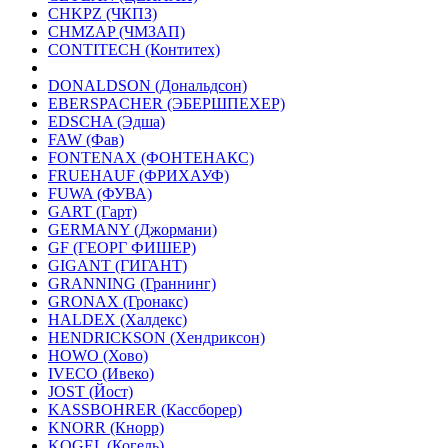
CHKPZ (ЧКПЗ)
CHMZAP (ЧМЗАП)
CONTITECH (Контитех)
DONALDSON (Дональдсон)
EBERSPACHER (ЭБЕРШПЕХЕР)
EDSCHA (Эдша)
FAW (Фав)
FONTENAX (ФОНТЕНАКС)
FRUEHAUF (ФРИХАУФ)
FUWA (ФУВА)
GART (Гарт)
GERMANY (Джормани)
GF (ГЕОРГ ФИШЕР)
GIGANT (ГИГАНТ)
GRANNING (Граннинг)
GRONAX (Гронакс)
HALDEX (Халдекс)
HENDRICKSON (Хендриксон)
HOWO (Хово)
IVECO (Ивеко)
JOST (Йост)
KASSBOHRER (Касcборер)
KNORR (Кнорр)
KOGEL (Когель)