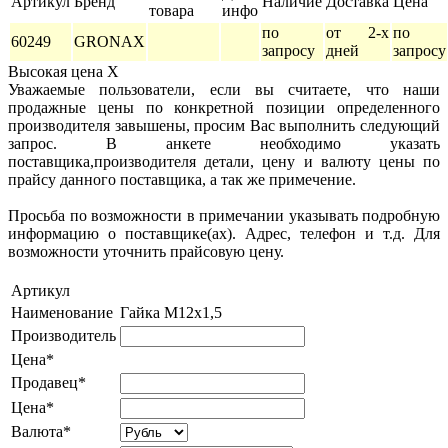
Артикул
Бренд
Наличие
Доставка
Цена
товара
инфо
по
от 2-х
по
60249
GRONAX
запросу
дней
запросу
Высокая цена
X
Уважаемые пользователи, если вы считаете, что наши
продажные цены по конкретной позиции определенного
производителя завышены, просим Вас выполнить следующий
запрос. В анкете необходимо указать
поставщика,производителя детали, цену и валюту цены по
прайсу данного поставщика, а так же примечение.
Просьба по возможности в примечании указывать подробную
информацию о поставщике(ах). Адрес, телефон и т.д. Для
возможности уточнить прайсовую цену.
Артикул
Наименование
Гайка М12х1,5
Производитель
Цена*
Продавец*
Цена*
Валюта*