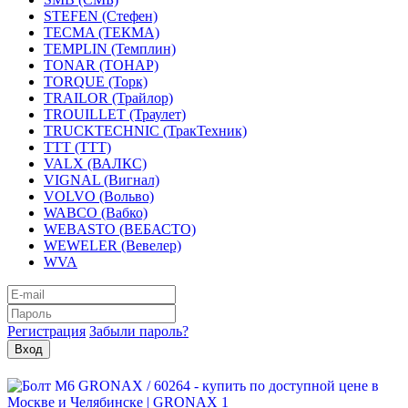
STEFEN (Стефен)
TECMA (ТЕКМА)
TEMPLIN (Темплин)
TONAR (ТОНАР)
TORQUE (Торк)
TRAILOR (Трайлор)
TROUILLET (Траулет)
TRUCKTECHNIC (ТракТехник)
TTT (ТТТ)
VALX (ВАЛКС)
VIGNAL (Вигнал)
VOLVO (Вольво)
WABCO (Вабко)
WEBASTO (ВЕБАСТО)
WEWELER (Вевелер)
WVA
Регистрация
Забыли пароль?