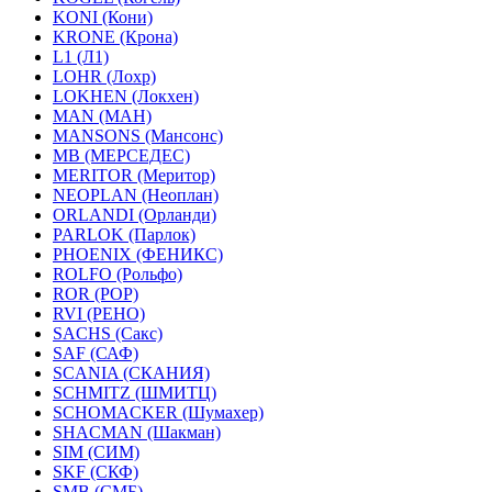
KONI (Кони)
KRONE (Крона)
L1 (Л1)
LOHR (Лохр)
LOKHEN (Локхен)
MAN (МАН)
MANSONS (Мансонс)
MB (МЕРСЕДЕС)
MERITOR (Меритор)
NEOPLAN (Неоплан)
ORLANDI (Орланди)
PARLOK (Парлок)
PHOENIX (ФЕНИКС)
ROLFO (Рольфо)
ROR (РОР)
RVI (РЕНО)
SACHS (Сакс)
SAF (САФ)
SCANIA (СКАНИЯ)
SCHMITZ (ШМИТЦ)
SCHOMACKER (Шумахер)
SHACMAN (Шакман)
SIM (СИМ)
SKF (СКФ)
SMB (СМБ)