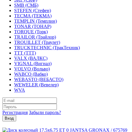
SMB (СМБ)
STEFEN (Стефен)
TECMA (ТЕКМА)
TEMPLIN (Темплин)
TONAR (ТОНАР)
TORQUE (Торк)
TRAILOR (Трайлор)
TROUILLET (Траулет)
TRUCKTECHNIC (ТракТехник)
TTT (ТТТ)
VALX (ВАЛКС)
VIGNAL (Вигнал)
VOLVO (Вольво)
WABCO (Вабко)
WEBASTO (ВЕБАСТО)
WEWELER (Вевелер)
WVA
Регистрация
Забыли пароль?