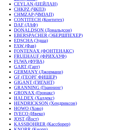
CEYLAN (ЦЕЙЛАН)
CHKPZ (ЧКПЗ)
CHMZAP (ЧМЗАП)
CONTITECH (Контитех)
DAF (ДАФ)
DONALDSON (Дональдсон)
EBERSPACHER (ЭБЕРШПЕХЕР)
EDSCHA (Эдша)
FAW (Фав)
FONTENAX (ФОНТЕНАКС)
FRUEHAUF (ФРИХАУФ)
FUWA (ФУВА)
GART (Гарт)
GERMANY (Джормани)
GF (ГЕОРГ ФИШЕР)
GIGANT (ГИГАНТ)
GRANNING (Граннинг)
GRONAX (Гронакс)
HALDEX (Халдекс)
HENDRICKSON (Хендриксон)
HOWO (Хово)
IVECO (Ивеко)
JOST (Йост)
KASSBOHRER (Касcборер)
KNORR (Кнорр)