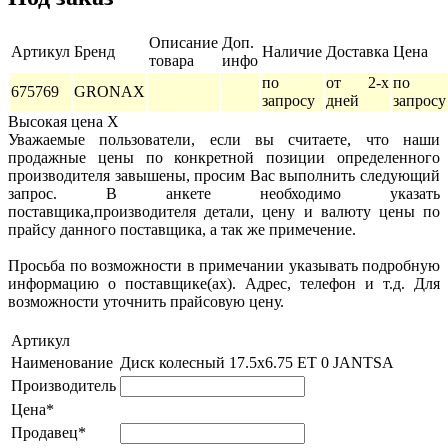
Описание
Доп.
Артикул
Бренд
Наличие
Доставка
Цена
товара
инфо
по
от 2-х
по
675769
GRONAX
запросу
дней
запросу
Высокая цена
X
Уважаемые пользователи, если вы считаете, что наши
продажные цены по конкретной позиции определенного
производителя завышены, просим Вас выполнить следующий
запрос. В анкете необходимо указать
поставщика,производителя детали, цену и валюту цены по
прайсу данного поставщика, а так же примечение.
Просьба по возможности в примечании указывать подробную
информацию о поставщике(ах). Адрес, телефон и т.д. Для
возможности уточнить прайсовую цену.
Артикул
Наименование
Диск колесный 17.5х6.75 ET 0 JANTSA
Производитель
Цена*
Продавец*