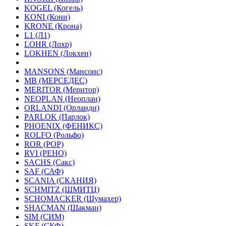
KOGEL (Когель)
KONI (Кони)
KRONE (Крона)
L1 (Л1)
LOHR (Лохр)
LOKHEN (Локхен)
MANSONS (Мансонс)
MB (МЕРСЕДЕС)
MERITOR (Меритор)
NEOPLAN (Неоплан)
ORLANDI (Орланди)
PARLOK (Парлок)
PHOENIX (ФЕНИКС)
ROLFO (Рольфо)
ROR (РОР)
RVI (РЕНО)
SACHS (Сакс)
SAF (САФ)
SCANIA (СКАНИЯ)
SCHMITZ (ШМИТЦ)
SCHOMACKER (Шумахер)
SHACMAN (Шакман)
SIM (СИМ)
SKF (СКФ)